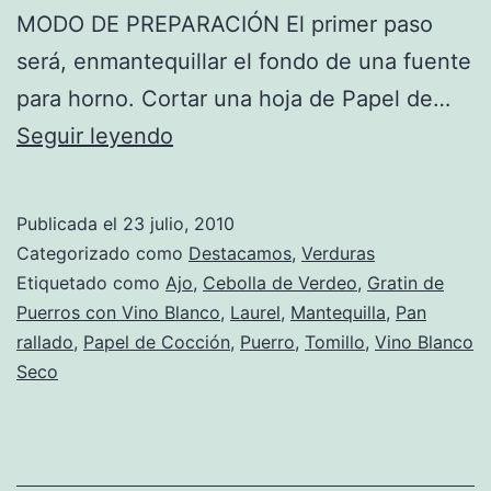
MODO DE PREPARACIÓN El primer paso
será, enmantequillar el fondo de una fuente
para horno. Cortar una hoja de Papel de…
Receta
Seguir leyendo
de
Gratin
Publicada el
23 julio, 2010
de
Categorizado como
Destacamos
,
Verduras
Puerros
Etiquetado como
Ajo
,
Cebolla de Verdeo
,
Gratin de
Puerros con Vino Blanco
,
Laurel
,
Mantequilla
,
Pan
con
rallado
,
Papel de Cocción
,
Puerro
,
Tomillo
,
Vino Blanco
Vino
Seco
Blanco