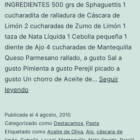
INGREDIENTES 500 grs de Sphaguettis 1
cucharadita de ralladura de Cáscara de
Limón 2 cucharadas de Zumo de Limón 1
taza de Nata Líquida 1 Cebolla pequeña 1
diente de Ajo 4 cucharadas de Mantequilla
Queso Parmesano rallado, a gusto Sal a
gusto Pimienta a gusto Perejil picado a
gusto Un chorro de Aceite de…
Seguir
Receta
leyendo
de
Sphaguetti
Publicada el
4 agosto, 2010
al
Categorizado como
Destacamos
,
Pasta
limón
Etiquetado como
Aceite de Oliva
,
Ajo
,
cáscara de
limón
,
Cebolla
,
Laurel
,
Mantequilla
,
Nata líquida
,
Perejil
,