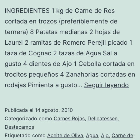
INGREDIENTES 1 kg de Carne de Res
cortada en trozos (preferiblemente de
ternera) 8 Patatas medianas 2 hojas de
Laurel 2 ramitas de Romero Perejil picado 1
taza de Cognac 2 tazas de Agua Sal a
gusto 4 dientes de Ajo 1 Cebolla cortada en
trocitos pequeños 4 Zanahorias cortadas en
Rec
rodajas Pimienta a gusto…
Seguir leyendo
de
Car
Publicada el
14 agosto, 2010
Esp
Categorizado como
Carnes Rojas
,
Delicatessen
,
al
Destacamos
Etiquetado como
Aceite de Oliva
,
Agua
,
Ajo
,
Carne de
Cog