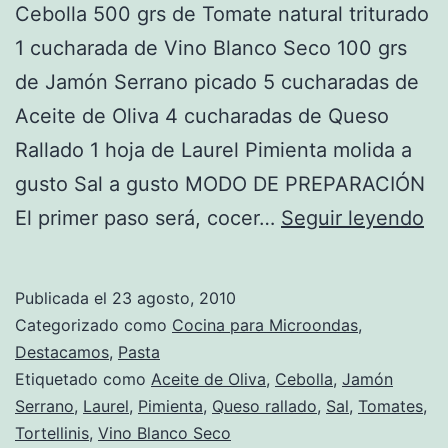
Cebolla 500 grs de Tomate natural triturado
1 cucharada de Vino Blanco Seco 100 grs
de Jamón Serrano picado 5 cucharadas de
Aceite de Oliva 4 cucharadas de Queso
Rallado 1 hoja de Laurel Pimienta molida a
gusto Sal a gusto MODO DE PREPARACIÓN
Re
El primer paso será, cocer…
Seguir leyendo
de
Tor
Publicada el
23 agosto, 2010
co
Categorizado como
Cocina para Microondas
,
J
Destacamos
,
Pasta
Etiquetado como
Aceite de Oliva
,
Cebolla
,
Jamón
al
Serrano
,
Laurel
,
Pimienta
,
Queso rallado
,
Sal
,
Tomates
,
Mi
Tortellinis
,
Vino Blanco Seco