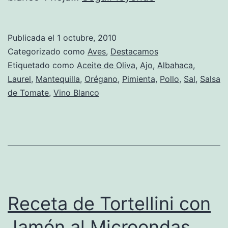
de
Pollo
Publicada el
1 octubre, 2010
con
Categorizado como
Aves
,
Destacamos
Salsa
Etiquetado como
Aceite de Oliva
,
Ajo
,
Albahaca
,
Laurel
,
Mantequilla
,
Orégano
,
Pimienta
,
Pollo
,
Sal
,
Salsa
de
de Tomate
,
Vino Blanco
Soja
y
Mantequilla
Receta de Tortellini con
Jamón al Microondas