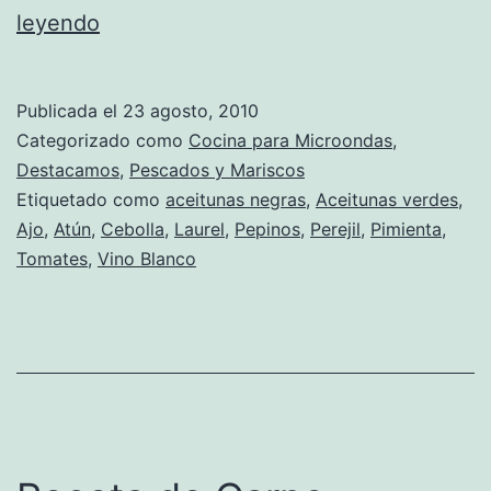
Receta
leyendo
de
Atún
Publicada el
23 agosto, 2010
a
Categorizado como
Cocina para Microondas
,
la
Destacamos
,
Pescados y Mariscos
Etiquetado como
aceitunas negras
,
Aceitunas verdes
,
Sevillana
Ajo
,
Atún
,
Cebolla
,
Laurel
,
Pepinos
,
Perejil
,
Pimienta
,
al
Tomates
,
Vino Blanco
Microondas