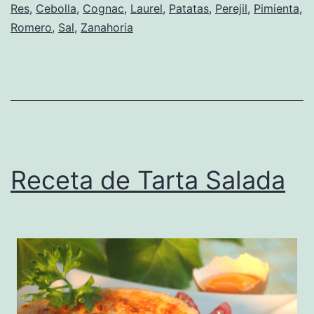
Res
,
Cebolla
,
Cognac
,
Laurel
,
Patatas
,
Perejil
,
Pimienta
,
Romero
,
Sal
,
Zanahoria
Receta de Tarta Salada