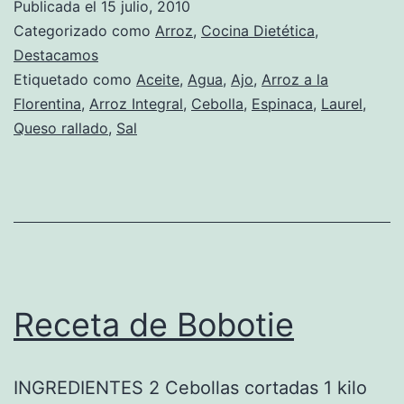
Publicada el
15 julio, 2010
a
Categorizado como
Arroz
,
Cocina Dietética
,
la
Destacamos
Etiquetado como
Aceite
,
Agua
,
Ajo
,
Arroz a la
Florentina
Florentina
,
Arroz Integral
,
Cebolla
,
Espinaca
,
Laurel
,
Queso rallado
,
Sal
Receta de Bobotie
INGREDIENTES 2 Cebollas cortadas 1 kilo