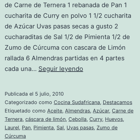
de Carne de Ternera 1 rebanada de Pan 1
cucharita de Curry en polvo 1 1/2 cucharita
de Azúcar Uvas pasas secas a gusto 2
cucharaditas de Sal 1/2 de Pimienta 1/2 de
Zumo de Cúrcuma con cascara de Limón
rallada 6 Almendras partidas en 4 partes
Receta
cada una…
Seguir leyendo
de
Bobotie
Publicada el
5 julio, 2010
Categorizado como
Cocina Sudafricana
,
Destacamos
Etiquetado como
Aceite
,
Almendras
,
Azúcar
,
Carne de
Ternera
,
cáscara de limón
,
Cebolla
,
Curry
,
Huevos
,
Laurel
,
Pan
,
Pimienta
,
Sal
,
Uvas pasas
,
Zumo de
Cúrcuma