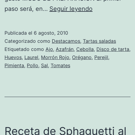
Receta
paso será, en…
Seguir leyendo
de
Tarta
Publicada el
6 agosto, 2010
Salada
Categorizado como
Destacamos
,
Tartas saladas
Etiquetado como
Ajo
,
Azafrán
,
Cebolla
,
Disco de tarta
,
Huevos
,
Laurel
,
Morrón Rojo
,
Orégano
,
Perejil
,
Pimienta
,
Pollo
,
Sal
,
Tomates
Receta de Sphaguetti al