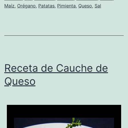
Maíz
,
Orégano
,
Patatas
,
Pimienta
,
Queso
,
Sal
Receta de Cauche de
Queso