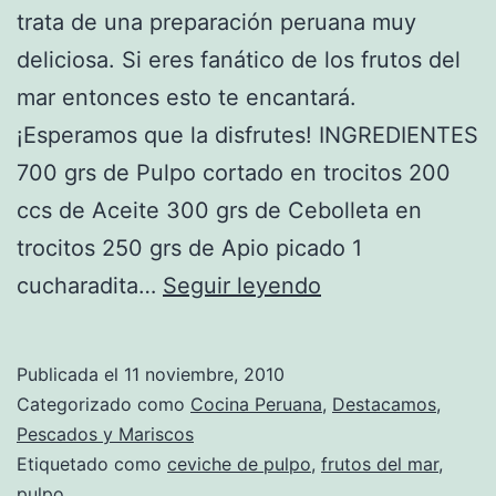
trata de una preparación peruana muy
deliciosa. Si eres fanático de los frutos del
mar entonces esto te encantará.
¡Esperamos que la disfrutes! INGREDIENTES
700 grs de Pulpo cortado en trocitos 200
ccs de Aceite 300 grs de Cebolleta en
trocitos 250 grs de Apio picado 1
Receta
cucharadita…
Seguir leyendo
de
Ceviche
Publicada el
11 noviembre, 2010
de
Categorizado como
Cocina Peruana
,
Destacamos
,
Pulpo
Pescados y Mariscos
Etiquetado como
ceviche de pulpo
,
frutos del mar
,
pulpo