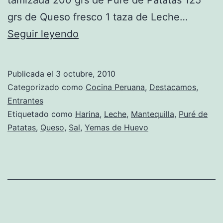
grs de Queso fresco 1 taza de Leche…
Receta
Seguir leyendo
de
Patatas
Publicada el
3 octubre, 2010
Rellena
Categorizado como
Cocina Peruana
,
Destacamos
,
de
Entrantes
Etiquetado como
Harina
,
Leche
,
Mantequilla
,
Puré de
Queso
Patatas
,
Queso
,
Sal
,
Yemas de Huevo