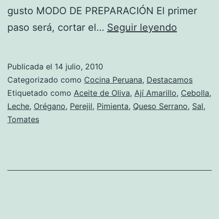
gusto MODO DE PREPARACIÓN El primer
Receta
paso será, cortar el…
Seguir leyendo
de
Cauche
Publicada el
14 julio, 2010
de
Categorizado como
Cocina Peruana
,
Destacamos
Queso
Etiquetado como
Aceite de Oliva
,
Ají Amarillo
,
Cebolla
,
Leche
,
Orégano
,
Perejil
,
Pimienta
,
Queso Serrano
,
Sal
,
Tomates