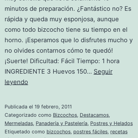
minutos de preparación. ¿Fantástico no? Es
rápida y queda muy esponjosa, aunque
como todo bizcocho tiene su tiempo en el
horno. ¡Esperamos que lo disfrutes mucho y
no olvides contarnos cómo te quedó!
¡Suerte! Dificultad: Fácil Tiempo: 1 hora
INGREDIENTE 3 Huevos 150…
Seguir
Receta
leyendo
de
Bizcocho
Publicada el
19 febrero, 2011
en
Categorizado como
Bizcochos
,
Destacamos
,
15
Mermeladas
,
Panadería y Pastelería
,
Postres y Helados
Etiquetado como
bizcochos
,
postres fáciles
,
recetas
minutos