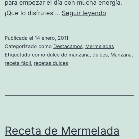
para empezar el día con mucha energía.
Receta
¡Que lo disfrutes!…
Seguir leyendo
de
Dulce
Publicada el
14 enero, 2011
de
Categorizado como
Destacamos
,
Mermeladas
Manzana
Etiquetado como
dulce de manzana
,
dulces
,
Manzana
,
receta fácil
,
recetas dulces
Receta de Mermelada