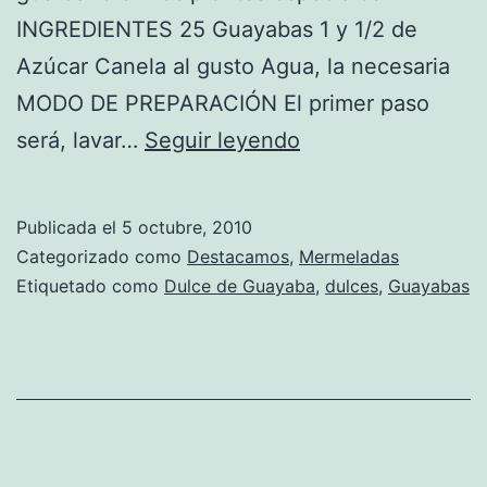
INGREDIENTES 25 Guayabas 1 y 1/2 de
Azúcar Canela al gusto Agua, la necesaria
MODO DE PREPARACIÓN El primer paso
Receta
será, lavar…
Seguir leyendo
de
Dulce
Publicada el
5 octubre, 2010
de
Categorizado como
Destacamos
,
Mermeladas
Guayaba
Etiquetado como
Dulce de Guayaba
,
dulces
,
Guayabas