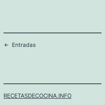
Paginación
Entradas
de
entradas
RECETASDECOCINA.INFO