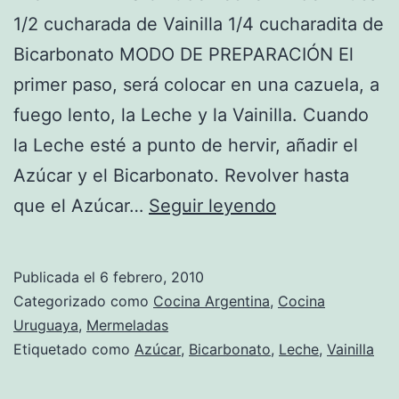
1/2 cucharada de Vainilla 1/4 cucharadita de
Bicarbonato MODO DE PREPARACIÓN El
primer paso, será colocar en una cazuela, a
fuego lento, la Leche y la Vainilla. Cuando
la Leche esté a punto de hervir, añadir el
Azúcar y el Bicarbonato. Revolver hasta
Receta
que el Azúcar…
Seguir leyendo
de
Dulce
Publicada el
6 febrero, 2010
de
Categorizado como
Cocina Argentina
,
Cocina
Leche
Uruguaya
,
Mermeladas
Etiquetado como
Azúcar
,
Bicarbonato
,
Leche
,
Vainilla