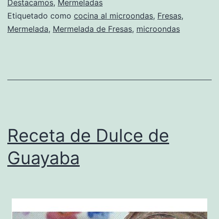
Fresas
Destacamos
,
Mermeladas
Etiquetado como
cocina al microondas
,
Fresas
,
en
Mermelada
,
Mermelada de Fresas
,
microondas
el
Microondas
Receta de Dulce de
Guayaba