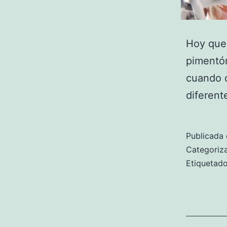
Hoy quer
pimentón
cuando 
diferent
Publicada 
Categori
Etiqueta