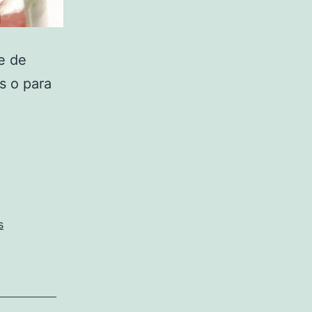
e de
s o para
s