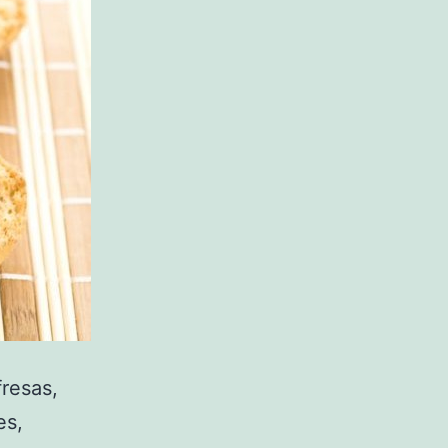
resas,
es,