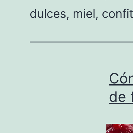
dulces, miel, confi
Có
de 