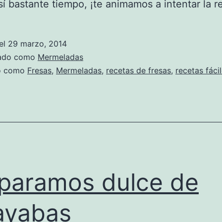
í bastante tiempo, ¡te animamos a intentar la r
el
29 marzo, 2014
zado como
Mermeladas
do como
Fresas
,
Mermeladas
,
recetas de fresas
,
recetas fáci
paramos dulce de
ayabas