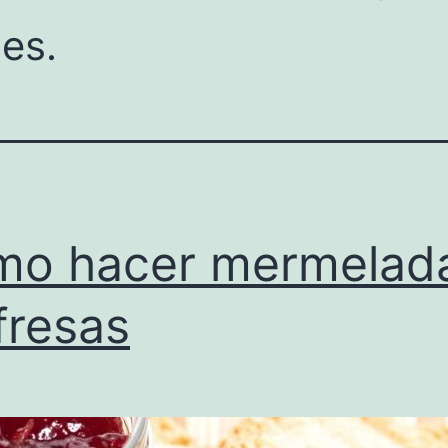
tes.
mo hacer mermelad
fresas