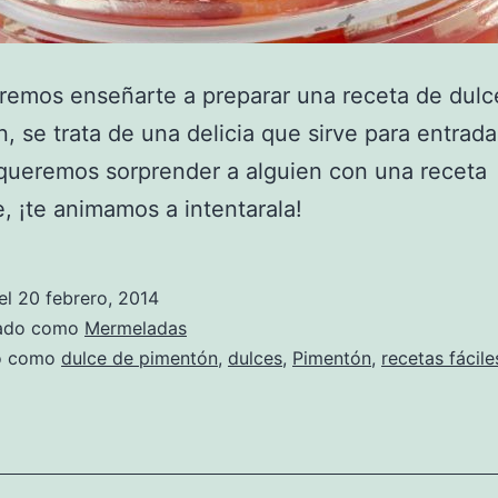
emos enseñarte a preparar una receta de dulc
, se trata de una delicia que sirve para entrada
queremos sorprender a alguien con una receta
e, ¡te animamos a intentarala!
el
20 febrero, 2014
zado como
Mermeladas
do como
dulce de pimentón
,
dulces
,
Pimentón
,
recetas fácile