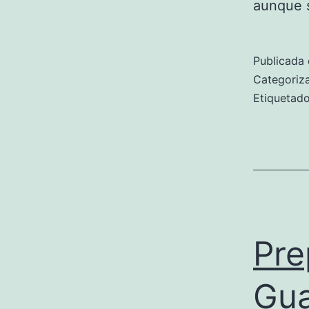
aunque s
Publicada 
Categori
Etiqueta
Pre
Gu