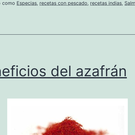
do como
Especias
,
recetas con pescado
,
recetas indias
,
Sal
eficios del azafrán