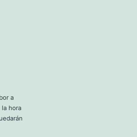
bor a
 la hora
quedarán