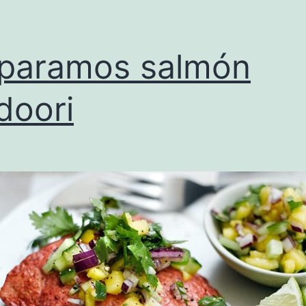
paramos salmón
doori