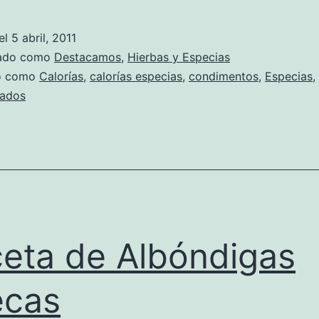
el
5 abril, 2011
zado como
Destacamos
,
Hierbas y Especias
do como
Calorías
,
calorías especias
,
condimentos
,
Especias
,
ados
eta de Albóndigas
ecas