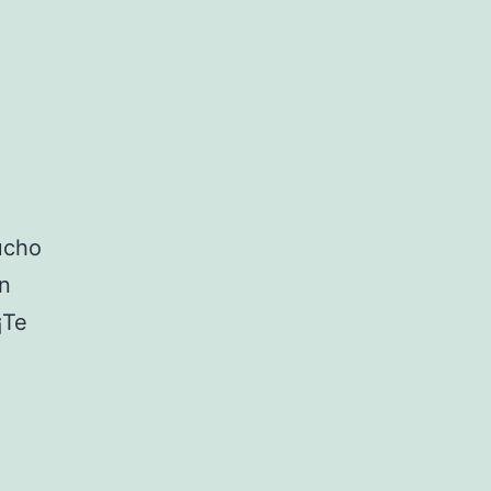
ucho
an
¡Te