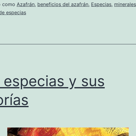
do como
Azafrán
,
beneficios del azafrán
,
Especias
,
minerales
de especias
 especias y sus
orías