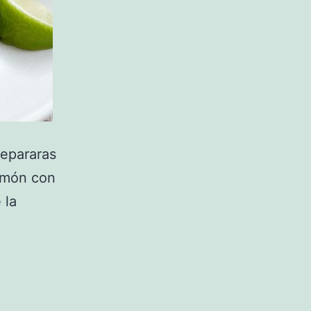
repararas
almón con
 la