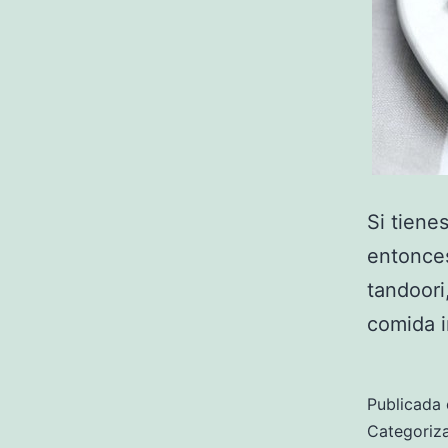
Si tiene
entonces
tandoori
comida i
Publicada 
Categori