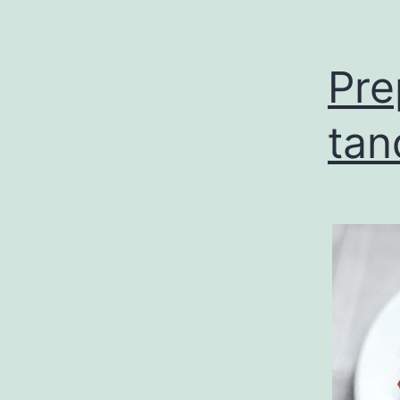
Pre
tan