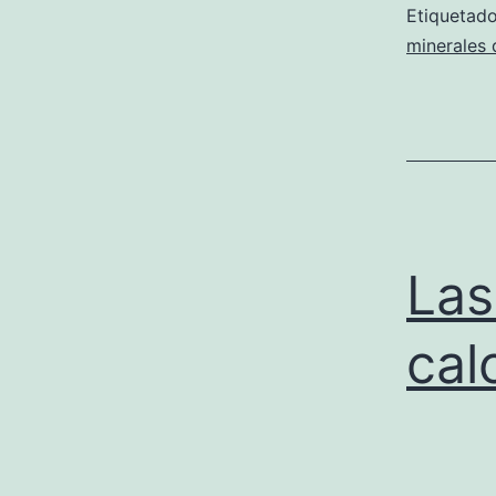
Etiqueta
minerales 
Las
cal