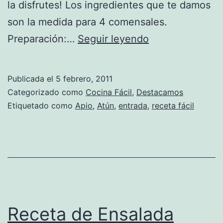
la disfrutes! Los ingredientes que te damos
son la medida para 4 comensales.
Receta
Preparación:…
Seguir leyendo
de
Tallos
Publicada el
5 febrero, 2011
de
Categorizado como
Cocina Fácil
,
Destacamos
Apio
Etiquetado como
Apio
,
Atún
,
entrada
,
receta fácil
con
Atún
Receta de Ensalada