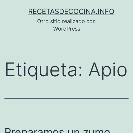
Saltar
RECETASDECOCINA.INFO
al
Otro sitio realizado con
contenido
WordPress
Etiqueta:
Apio
Preparamos un zumo