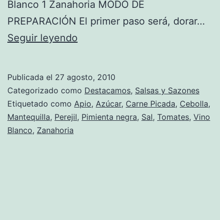
Blanco 1 Zanahoria MODO DE
PREPARACIÓN El primer paso será, dorar…
Receta
Seguir leyendo
de
Salsa
Publicada el
27 agosto, 2010
Boloñesa
Categorizado como
Destacamos
,
Salsas y Sazones
Etiquetado como
Apio
,
Azúcar
,
Carne Picada
,
Cebolla
,
Mantequilla
,
Perejil
,
Pimienta negra
,
Sal
,
Tomates
,
Vino
Blanco
,
Zanahoria