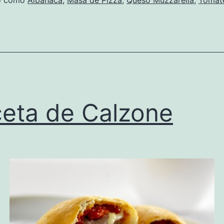
do como
Albahaca
,
Masa de Pizza
,
Queso Muzzarella
,
Tomat
eta de Calzone