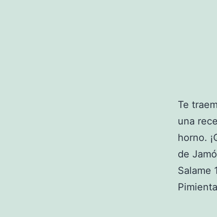
Te traem
una rece
horno. ¡
de Jamón
Salame 1
Pimient