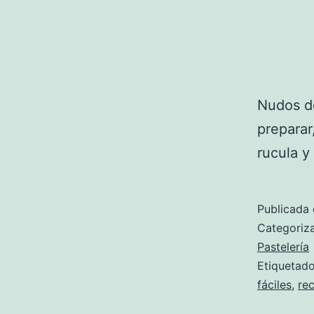
Nudos de
preparar
rucula y
Publicada 
Categori
Pastelería
Etiqueta
fáciles
,
re