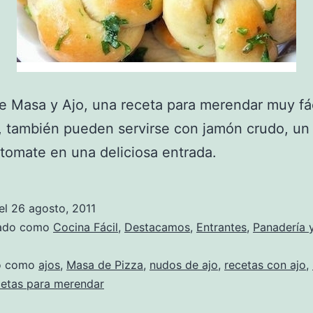
 Masa y Ajo, una receta para merendar muy fác
, también pueden servirse con jamón crudo, un
 tomate en una deliciosa entrada.
el
26 agosto, 2011
zado como
Cocina Fácil
,
Destacamos
,
Entrantes
,
Panadería 
do como
ajos
,
Masa de Pizza
,
nudos de ajo
,
recetas con ajo
,
cetas para merendar