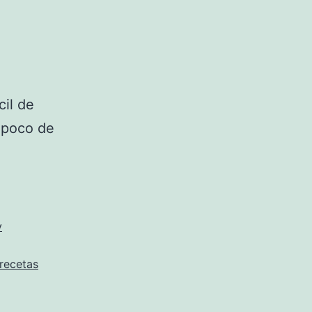
il de
 poco de
y
recetas