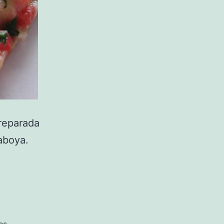
preparada
aboya.