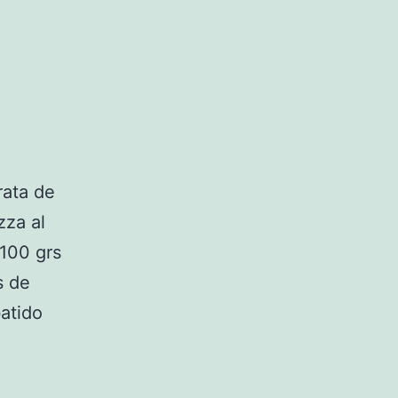
rata de
zza al
100 grs
s de
atido