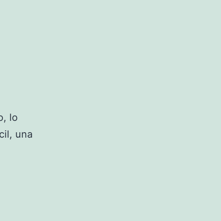
, lo
il, una