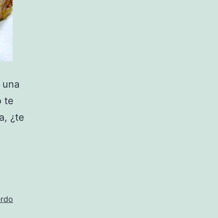
e una
 te
a, ¿te
erdo