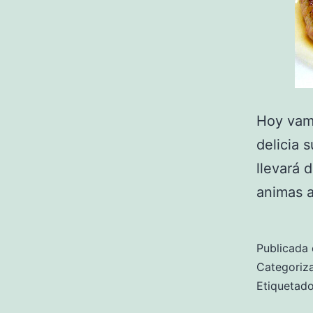
Hoy vamo
delicia 
llevará 
animas a
Publicada 
Categori
Etiqueta