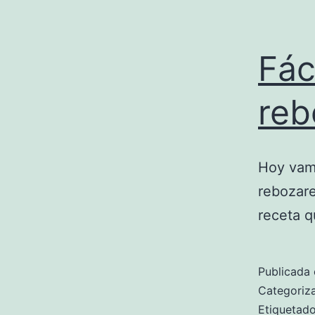
Fác
reb
Hoy vamo
rebozare
receta q
Publicada 
Categori
Etiqueta