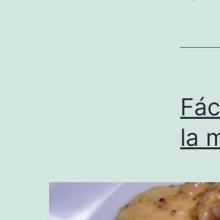
Fác
la 