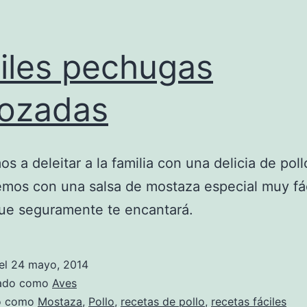
iles pechugas
ozadas
s a deleitar a la familia con una delicia de pollo
mos con una salsa de mostaza especial muy fác
ue seguramente te encantará.
el
24 mayo, 2014
zado como
Aves
do como
Mostaza
,
Pollo
,
recetas de pollo
,
recetas fáciles