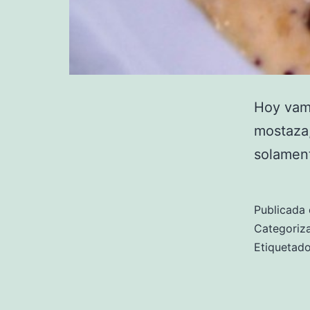
Hoy vamo
mostaza,
solament
Publicada 
Categori
Etiqueta