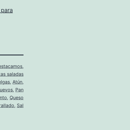
 para
estacamos
,
tas saladas
lgas
,
Atún
,
uevos
,
Pan
nto
,
Queso
rallado
,
Sal