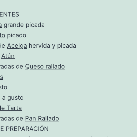
IENTES
a
grande picada
to
picado
 de
Acelga
hervida y picada
e
Atún
radas de
Queso rallado
s
sto
a
a gusto
de Tarta
radas de
Pan Rallado
E PREPARACIÓN