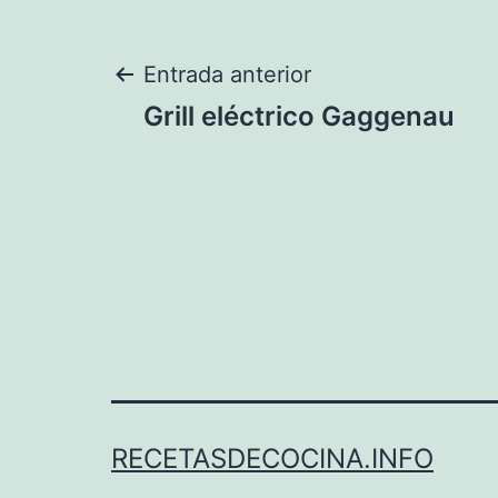
Navegación
Entrada anterior
Grill eléctrico Gaggenau
de
entradas
RECETASDECOCINA.INFO