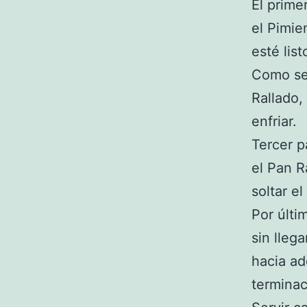
El prime
el Pimie
esté lis
Como se
Rallado,
enfriar.
Tercer p
el Pan R
soltar el
Por últi
sin lleg
hacia ad
terminac