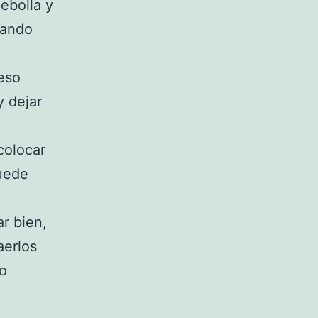
Cebolla y
uando
eso
y dejar
colocar
puede
ar bien,
aerlos
mo