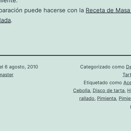
liente.
paración puede hacerse con la
Receta de Masa
lada
.
el
6 agosto, 2010
Categorizado como
D
aster
Tar
Etiquetado como
Ace
Cebolla
,
Disco de tarta
,
H
rallado
,
Pimienta
,
Pimie