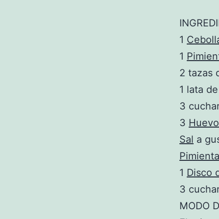
INGRED
1
Ceboll
1
Pimien
2 tazas
1 lata d
3 cucha
3
Huevo
Sal
a gu
Pimient
1
Disco 
3 cucha
MODO D