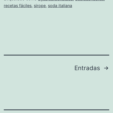
recetas fáciles
,
sirope
,
soda italiana
Paginación
Entradas
de
entradas