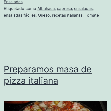
Ensaladas
Etiquetado como
Albahaca
,
caprese
,
ensaladas
,
ensaladas fáciles
,
Queso
,
recetas italianas
,
Tomate
Preparamos masa de
pizza italiana