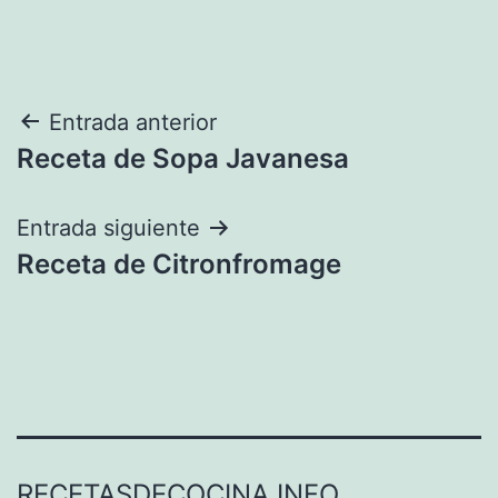
Navegación
Entrada anterior
Receta de Sopa Javanesa
de
entradas
Entrada siguiente
Receta de Citronfromage
RECETASDECOCINA.INFO