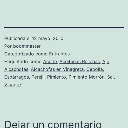
Publicada el
12 mayo, 2010
Por
boommaster
Categorizado como
Entrantes
Etiquetado como
Aceite
,
Aceitunas Rellenas
,
Ajo
,
Alcachofas
,
Alcachofas en Vinagreta
,
Cebolla
,
Espárragos
,
Perejil
,
Pimiento
,
Pimiento Morrón
,
Sal
,
Vinagre
Dejar un comentario