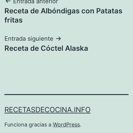
Navegación
Entrada anterior
Receta de Albóndigas con Patatas
de
fritas
entradas
Entrada siguiente
Receta de Cóctel Alaska
RECETASDECOCINA.INFO
Funciona gracias a
WordPress
.