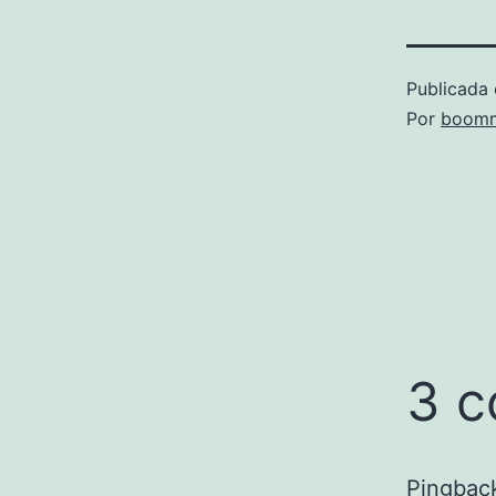
Publicada 
Por
boomm
3 c
Pingbac