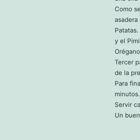
Como seg
asadera 
Patatas.
y el Pim
Orégano
Tercer p
de la pr
Para fin
minutos.
Servir ca
Un buen 