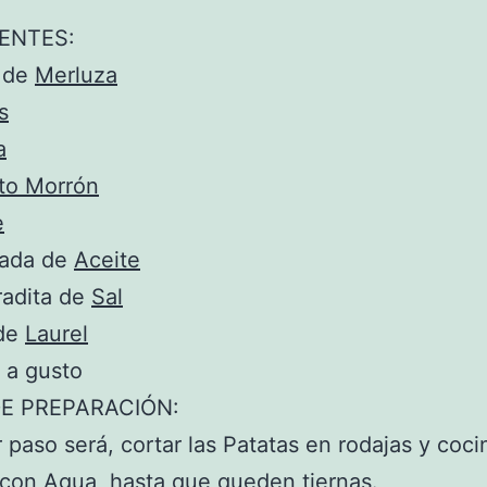
ENTES:
s de
Merluza
s
a
to Morrón
e
rada de
Aceite
radita de
Sal
 de
Laurel
a gusto
E PREPARACIÓN:
r paso será, cortar las Patatas en rodajas y coci
 con Agua, hasta que queden tiernas.