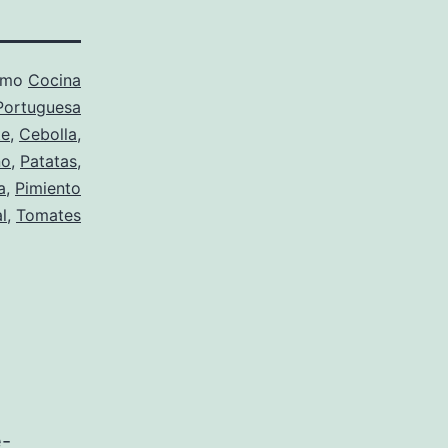
como
Cocina
Portuguesa
te
,
Cebolla
,
no
,
Patatas
,
a
,
Pimiento
l
,
Tomates
e-