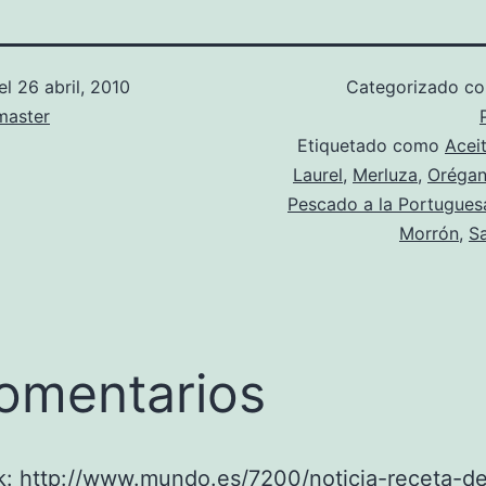
el
26 abril, 2010
Categorizado 
aster
Etiquetado como
Acei
Laurel
,
Merluza
,
Oréga
Pescado a la Portugues
Morrón
,
Sa
omentarios
k:
http://www.mundo.es/7200/noticia-receta-d