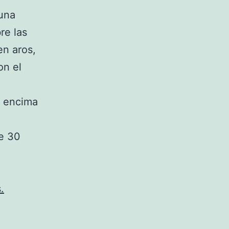
 una
re las
en aros,
on el
r encima
te 30
.