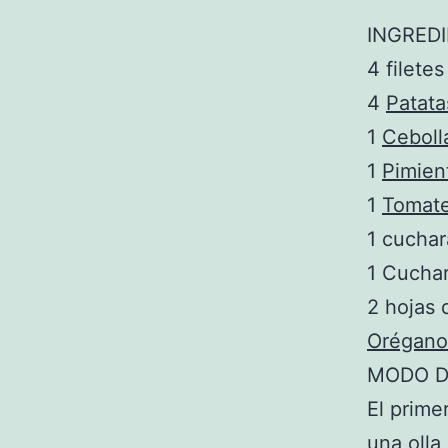
INGREDI
4 filete
4
Patata
1
Ceboll
1
Pimien
1
Tomat
1 cucha
1 Cucha
2 hojas
Orégano
MODO D
El prime
una olla