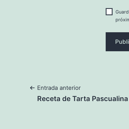
Guard
próxi
Navegación
Entrada anterior
Receta de Tarta Pascualina
de
entradas