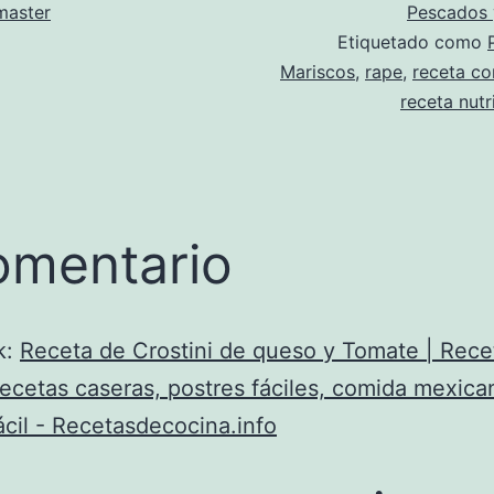
aster
Pescados 
Etiquetado como
Mariscos
,
rape
,
receta c
receta nutr
omentario
k:
Receta de Crostini de queso y Tomate | Rece
 recetas caseras, postres fáciles, comida mexica
ácil - Recetasdecocina.info