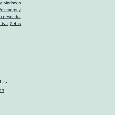
y Mariscos
Pescados y
on pescado
,
itiva
,
Setas
tas
na,