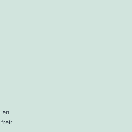
e en
freír.