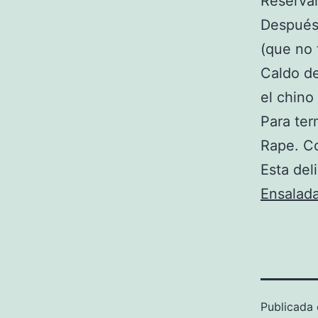
Reservar
Después,
(que no 
Caldo de
el chino
Para ter
Rape. Co
Esta del
Ensalad
Publicada 