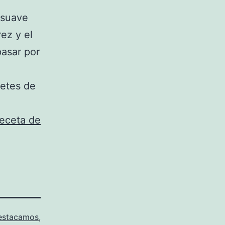
 suave
ez y el
pasar por
letes de
eceta de
estacamos
,