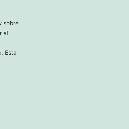
y sobre
 al
o. Esta