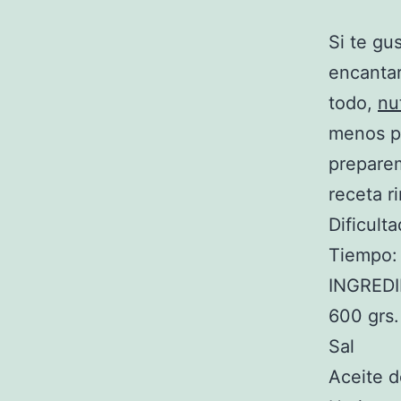
Si te gu
encantar
todo,
nut
menos p
preparem
receta r
Dificulta
Tiempo:
INGRED
600 grs
Sal
Aceite d