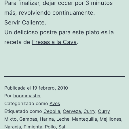
Para finalizar, dejar cocer por 3 minutos
más, revolviendo continuamente.
Servir Caliente.
Un delicioso postre para este plato es la
receta de
Fresas a la Cava
.
Publicada el
19 febrero, 2010
Por
boommaster
Categorizado como
Aves
Etiquetado como
Cebolla
,
Cerveza
,
Curry
,
Curry
Mixto
,
Gambas
,
Harina
,
Leche
,
Mantequilla
,
Mejillones
,
Naranja
,
Pimienta
,
Pollo
,
Sal