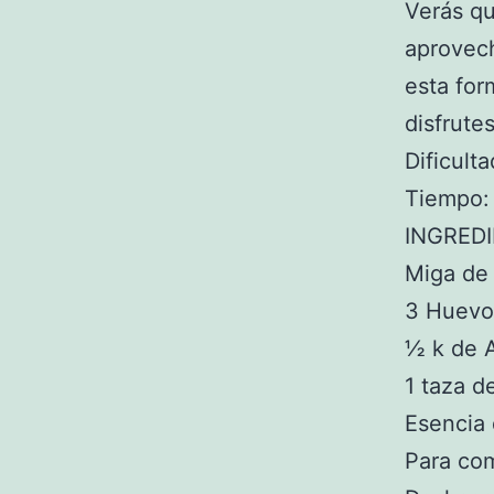
Verás q
aprovec
esta for
disfrutes
Dificulta
Tiempo:
INGRED
Miga de
3 Huevo
½ k de 
1 taza d
Esencia 
Para com