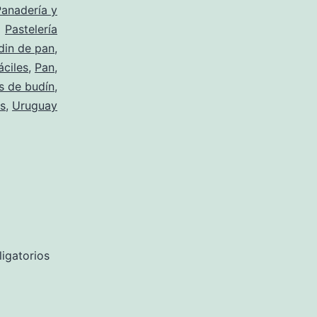
Panadería y
Pastelería
din de pan
,
áciles
,
Pan
,
s de budín
,
s
,
Uruguay
igatorios