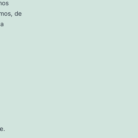
mos
mos, de
la
e.