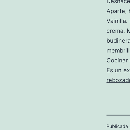
Deshacer
Aparte, 
Vainilla
crema. M
budinera
membrill
Cocinar 
Es un ex
rebozad
Publicada 