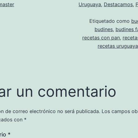
aster
Uruguaya
,
Destacamos
,
Etiquetado como
bu
budines
,
budines f
recetas con pan
,
receta
recetas uruguaya
ar un comentario
ón de correo electrónico no será publicada.
Los campos obl
cados con
*
rio
*