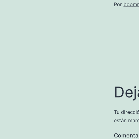
Por
boomm
Dej
Tu direcci
están mar
Comenta