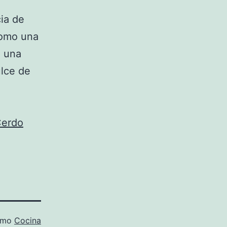
ia de
como una
n una
ulce de
Cerdo
como
Cocina