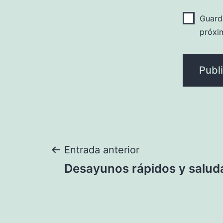
Guard
próxi
Navegación
Entrada anterior
Desayunos rápidos y salud
de
entradas