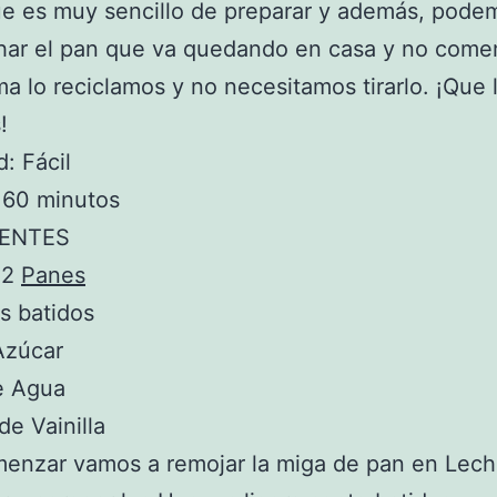
ue es muy sencillo de preparar y además, pode
har el pan que va quedando en casa y no come
ma lo reciclamos y no necesitamos tirarlo. ¡Que 
!
d: Fácil
 60 minutos
IENTES
 2
Panes
s batidos
Azúcar
e Agua
de Vainilla
enzar vamos a remojar la miga de pan en Lech