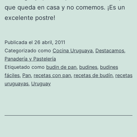
que queda en casa y no comemos. ¡Es un
excelente postre!
Publicada el
26 abril, 2011
Categorizado como
Cocina Uruguaya
,
Destacamos
,
Panadería y Pastelería
Etiquetado como
budin de pan
,
budines
,
budines
fáciles
,
Pan
,
recetas con pan
,
recetas de budín
,
recetas
uruguayas
,
Uruguay