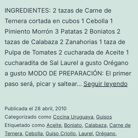
INGREDIENTES: 2 tazas de Carne de
Ternera cortada en cubos 1 Cebolla 1
Pimiento Morrón 3 Patatas 2 Boniatos 2
tazas de Calabaza 2 Zanahorias 1 taza de
Pulpa de Tomates 2 cucharada de Aceite 1
cucharadita de Sal Laurel a gusto Orégano
a gusto MODO DE PREPARACIÓN: El primer
Rec
paso será, picar y saltear…
Seguir leyendo
de
Gui
Publicada el
28 abril, 2010
Crio
Categorizado como
Cocina Uruguaya
,
Guisos
Etiquetado como
Aceite
,
Boniato
,
Calabaza
,
Carne de
Ternera
,
Cebolla
,
Guiso Criollo
,
Laurel
,
Orégano
,