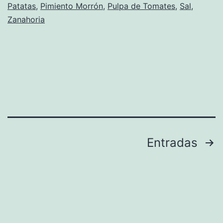
Patatas
,
Pimiento Morrón
,
Pulpa de Tomates
,
Sal
,
Zanahoria
Paginación
Entradas
de
entradas