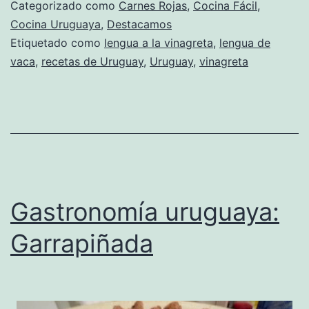
Categorizado como
Carnes Rojas
,
Cocina Fácil
,
Cocina Uruguaya
,
Destacamos
Etiquetado como
lengua a la vinagreta
,
lengua de
vaca
,
recetas de Uruguay
,
Uruguay
,
vinagreta
Gastronomía uruguaya:
Garrapiñada