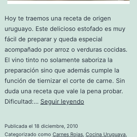
Hoy te traemos una receta de origen
uruguayo. Este delicioso estofado es muy
fácil de preparar y queda especial
acompañado por arroz o verduras cocidas.
El vino tinto no solamente saboriza la
preparación sino que además cumple la
función de tiernizar el corte de carne. Sin
duda una receta que vale la pena probar.
Receta
Dificultad:…
Seguir leyendo
de
Estofado
Publicada el
18 diciembre, 2010
al
Categorizado como
Carnes Rojas
,
Cocina Uruguaya
,