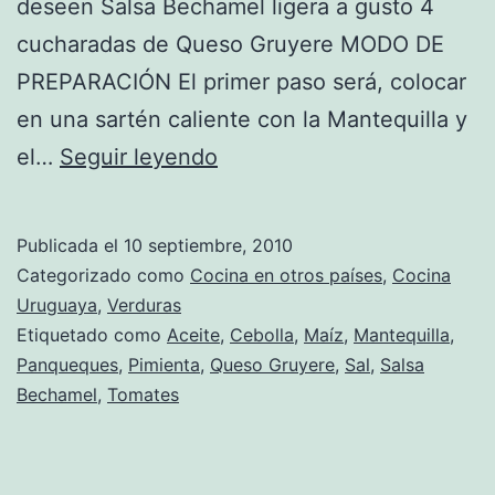
deseen Salsa Bechamel ligera a gusto 4
cucharadas de Queso Gruyere MODO DE
PREPARACIÓN El primer paso será, colocar
en una sartén caliente con la Mantequilla y
Receta
el…
Seguir leyendo
de
Canelones
Publicada el
10 septiembre, 2010
de
Categorizado como
Cocina en otros países
,
Cocina
Choclo
Uruguaya
,
Verduras
Etiquetado como
Aceite
,
Cebolla
,
Maíz
,
Mantequilla
,
Panqueques
,
Pimienta
,
Queso Gruyere
,
Sal
,
Salsa
Bechamel
,
Tomates