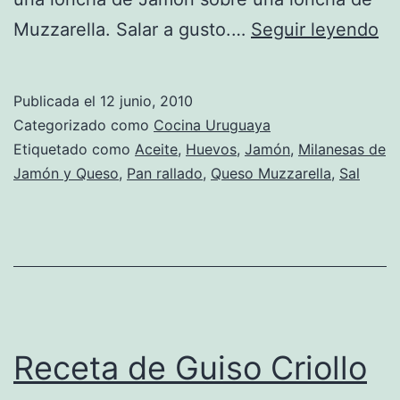
Re
Muzzarella. Salar a gusto.…
Seguir leyendo
de
Mi
Publicada el
12 junio, 2010
de
Categorizado como
Cocina Uruguaya
J
Etiquetado como
Aceite
,
Huevos
,
Jamón
,
Milanesas de
Jamón y Queso
,
Pan rallado
,
Queso Muzzarella
,
Sal
y
Qu
Receta de Guiso Criollo