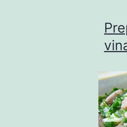
Pre
vin