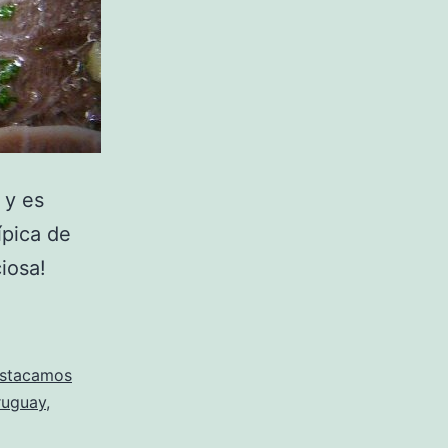
 y es
ípica de
iosa!
stacamos
ruguay
,