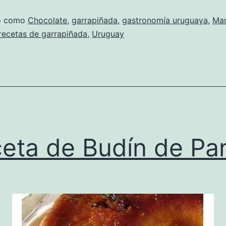
do como
Chocolate
,
garrapiñada
,
gastronomía uruguaya
,
Man
recetas de garrapiñada
,
Uruguay
eta de Budín de Pa