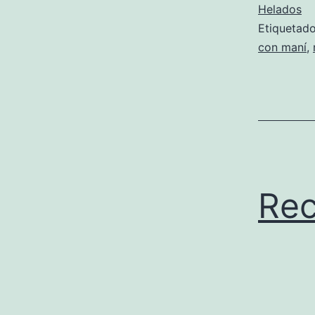
Helados
Etiqueta
con maní
,
Rec