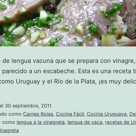
 de lengua vacuna que se prepara con vinagre,
 parecido a un escabeche. Esta es una receta t
como Uruguay y el Río de la Plata, ¡es muy delic
el
30 septiembre, 2011
zado como
Carnes Rojas
,
Cocina Fácil
,
Cocina Uruguaya
,
De
do como
lengua a la vinagreta
,
lengua de vaca
,
recetas de U
inagreta