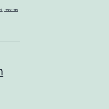
í
,
recetas
n