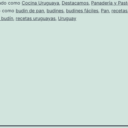
zado como
Cocina Uruguaya
,
Destacamos
,
Panadería y Past
do como
budin de pan
,
budines
,
budines fáciles
,
Pan
,
recetas
 budín
,
recetas uruguayas
,
Uruguay