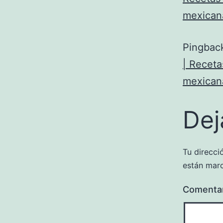
mexicana
Pingbac
| Receta
mexicana
Dej
Tu direcci
están mar
Comenta