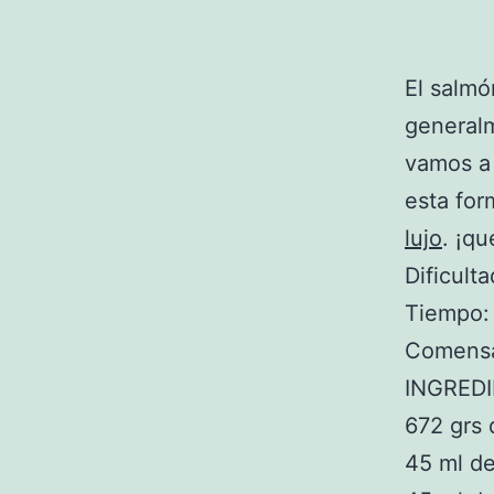
El salmó
generalm
vamos a
esta for
lujo
. ¡qu
Dificulta
Tiempo:
Comensa
INGRED
672 grs 
45 ml de