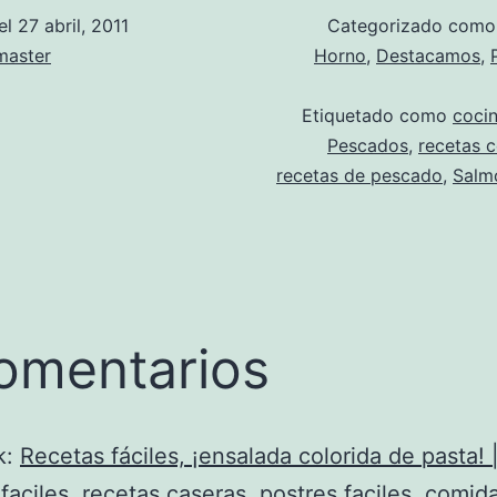
el
27 abril, 2011
Categorizado com
aster
Horno
,
Destacamos
,
Etiquetado como
cocin
Pescados
,
recetas 
recetas de pescado
,
Salm
omentarios
k:
Recetas fáciles, ¡ensalada colorida de pasta! 
faciles, recetas caseras, postres faciles, comid