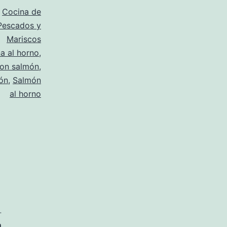
o
Cocina de
Pescados y
Mariscos
a al horno
,
con salmón
,
ón
,
Salmón
al horno
|
a