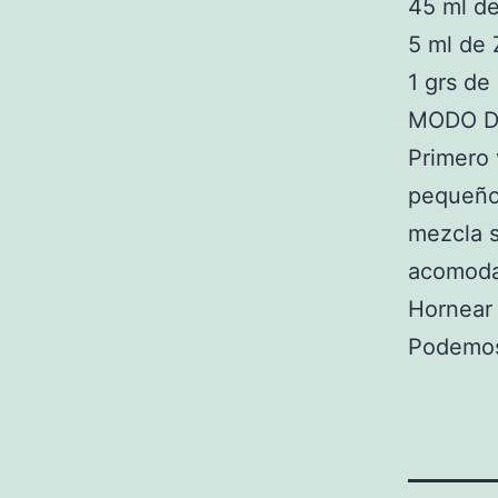
45 ml d
5 ml de
1 grs de
MODO D
Primero 
pequeño 
mezcla s
acomoda
Hornear 
Podemos