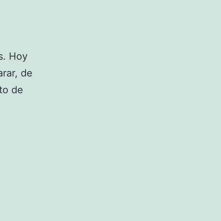
s. Hoy
rar, de
to de