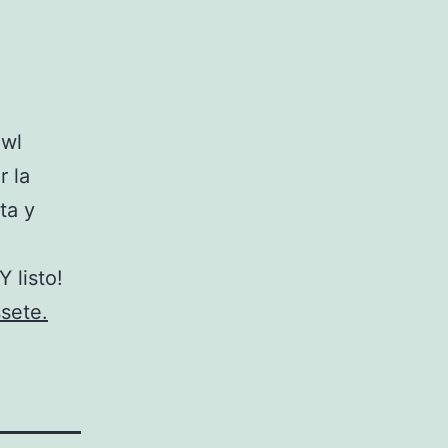
owl
r la
ta y
 listo!
sete.