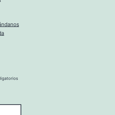
rándanos
da
igatorios