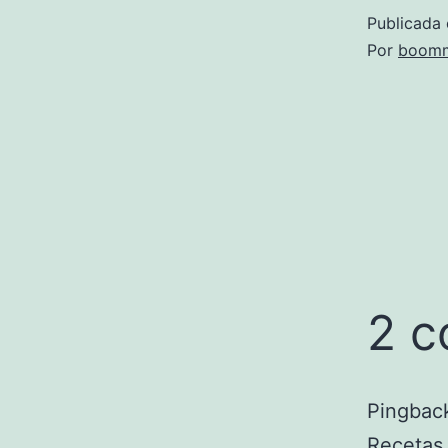
Publicada 
Por
boomm
2 c
Pingbac
Recetas 