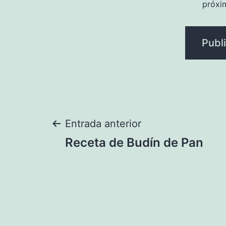
próxi
Navegación
Entrada anterior
Receta de Budín de Pan
de
entradas