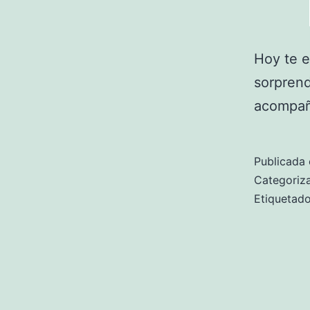
Hoy te 
sorprend
acompaña
Publicada 
Categori
Etiqueta