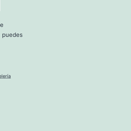
ue
, puedes
lería