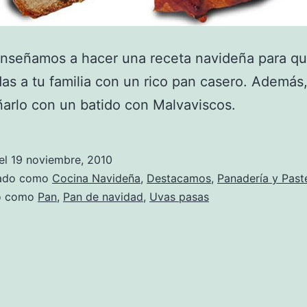
enseñamos a hacer una receta navideña para q
as a tu familia con un rico pan casero. Además
rlo con un batido con Malvaviscos.
el
19 noviembre, 2010
zado como
Cocina Navideña
,
Destacamos
,
Panadería y Paste
do como
Pan
,
Pan de navidad
,
Uvas pasas