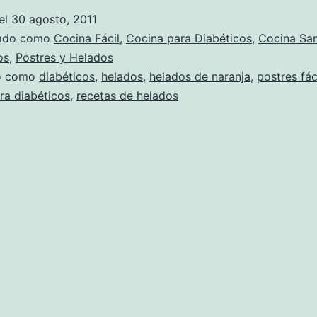
el
30 agosto, 2011
zado como
Cocina Fácil
,
Cocina para Diabéticos
,
Cocina Sa
os
,
Postres y Helados
do como
diabéticos
,
helados
,
helados de naranja
,
postres fác
ra diabéticos
,
recetas de helados