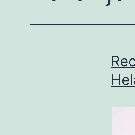
Rec
Hel