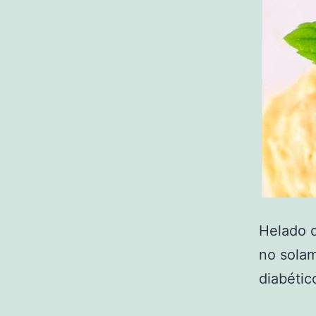
Helado d
no solam
diabético