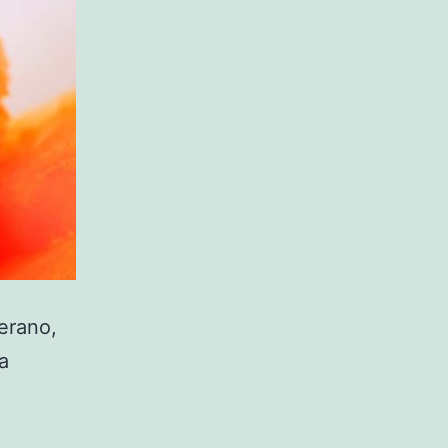
erano,
a