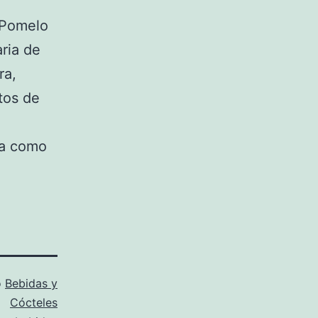
 Pomelo
ria de
ra,
tos de
da como
o
Bebidas y
Cócteles