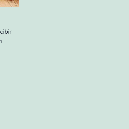
cibir
n