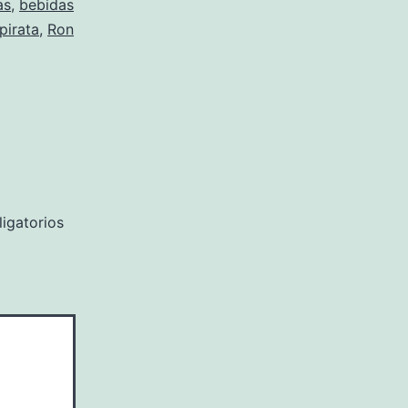
as
,
bebidas
pirata
,
Ron
igatorios