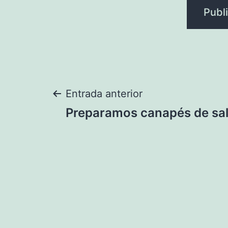
Navegación
Entrada anterior
Preparamos canapés de sa
de
entradas