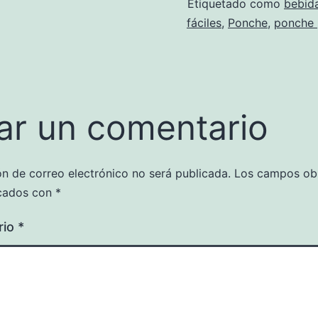
Etiquetado como
bebid
fáciles
,
Ponche
,
ponche 
ar un comentario
ón de correo electrónico no será publicada.
Los campos obl
cados con
*
rio
*