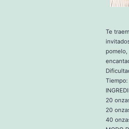
Te trae
invitado
pomelo, 
encantad
Dificulta
Tiempo:
INGRED
20 onza
20 onza
40 onza