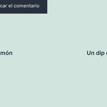
lmón
Un dip