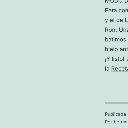
MODO D
Para co
y el de 
Ron. Una
batimos 
hielo an
¡Y listo
la
Recet
Publicada 
Por
boomm