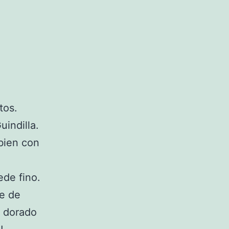
tos.
uindilla.
 bien con
ede fino.
te de
n dorado