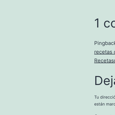
1 c
Pingbac
recetas 
Recetas
Dej
Tu direcci
están mar