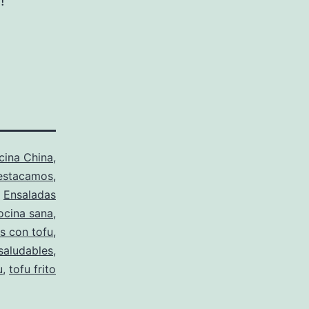
!
cina China
,
estacamos
,
Ensaladas
ocina sana
,
s con tofu
,
saludables
,
u
,
tofu frito