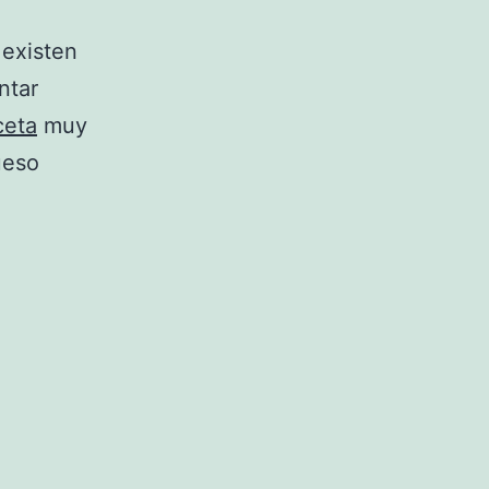
 existen
ntar
ceta
muy
ueso