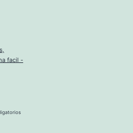
s,
a facil -
igatorios