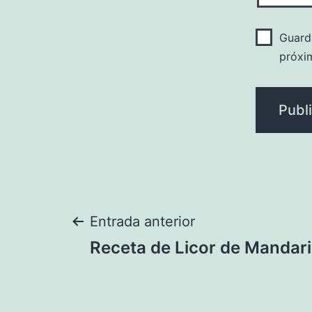
Guard
próxi
Navegación
Entrada anterior
Receta de Licor de Mandar
de