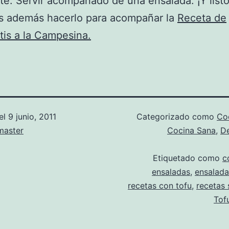
nte. Servir acompañado de una ensalada. ¡Y listo
 además hacerlo para acompañar la
Receta de
is a la Campesina.
el
9 junio, 2011
Categorizado como
Co
aster
Cocina Sana
,
D
Etiquetado como
c
ensaladas
,
ensalada
recetas con tofu
,
recetas 
Tof