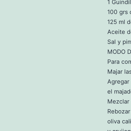
1 Guindil
100 grs 
125 ml 
Aceite d
Sal y pi
MODO D
Para com
Majar la
Agregar 
el majad
Mezclar 
Rebozar 
oliva ca