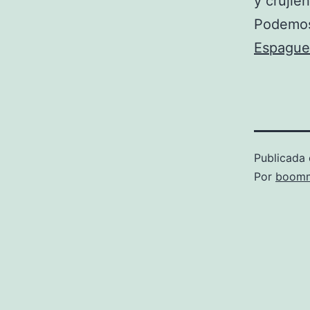
y crujie
Podemos
Espaguet
Publicada 
Por
boomm