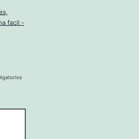
es,
a facil -
igatorios