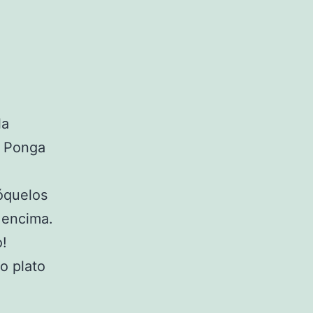
la
. Ponga
lóquelos
 encima.
o!
o plato