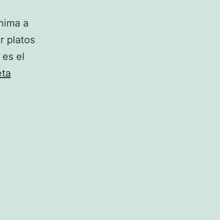
nima a
 platos
 es el
eta