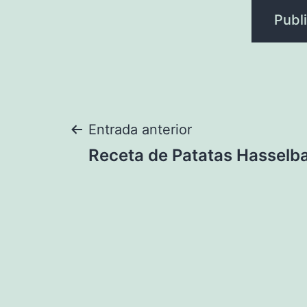
Navegación
Entrada anterior
Receta de Patatas Hasselb
de
entradas