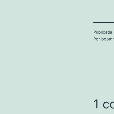
Publicada 
Por
boomm
1 c