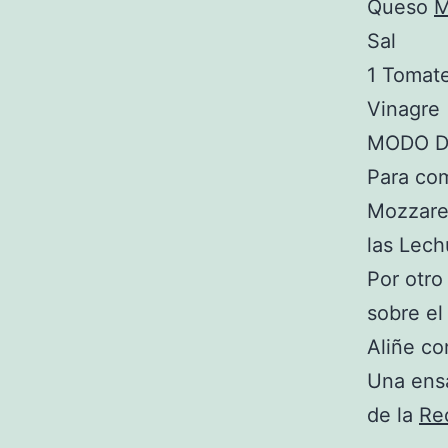
Queso
M
Sal
1 Tomat
Vinagre
MODO D
Para com
Mozzarel
las Lech
Por otro
sobre el
Aliñe co
Una ensa
de la
Re