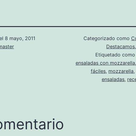
el
8 mayo, 2011
Categorizado como
Co
aster
Destacamos
Etiquetado com
ensaladas con mozzarella
fáciles
,
mozzarella
ensaladas
,
rec
omentario