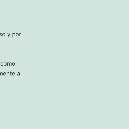
so y por
r como
amente a