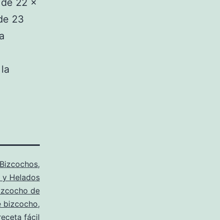
 de 22 x
 de 23
a
la
Bizcochos
,
 y Helados
izcocho de
e bizcocho
,
receta fácil