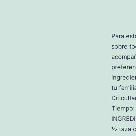
Para est
sobre to
acompaña
preferen
ingredie
tu famili
Dificulta
Tiempo:
INGRED
½ taza d