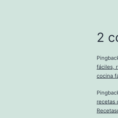
2 c
Pingbac
fáciles,
cocina f
Pingbac
recetas 
Recetas