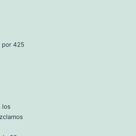
r por 425
 los
ezclamos