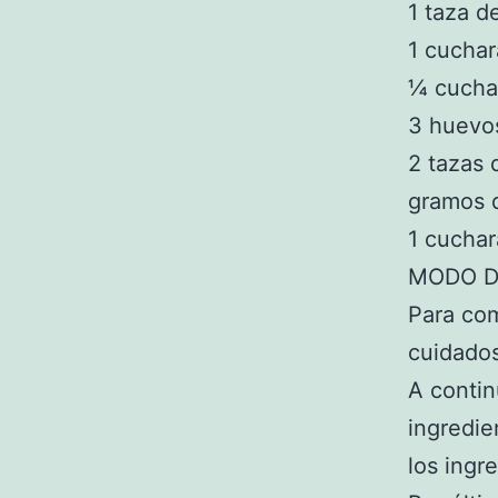
1 taza d
1 cucha
¼ cucha
3 huevo
2 tazas 
gramos d
1 cuchar
MODO D
Para com
cuidado
A contin
ingredi
los ingr