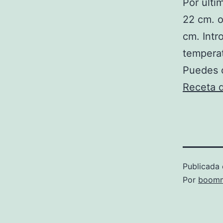
Por últi
22 cm. o
cm. Intr
temperat
Puedes c
Receta d
Publicada 
Por
boomm