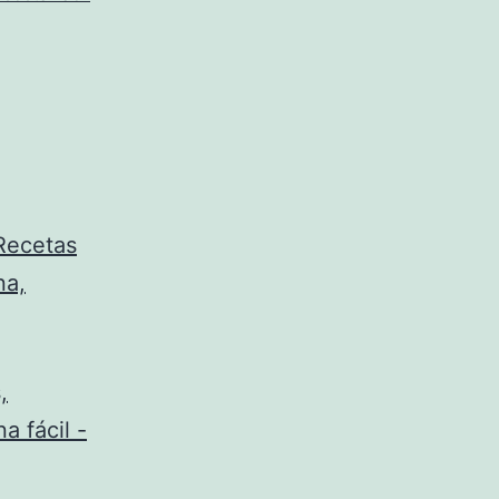
 Recetas
na,
,
a fácil -