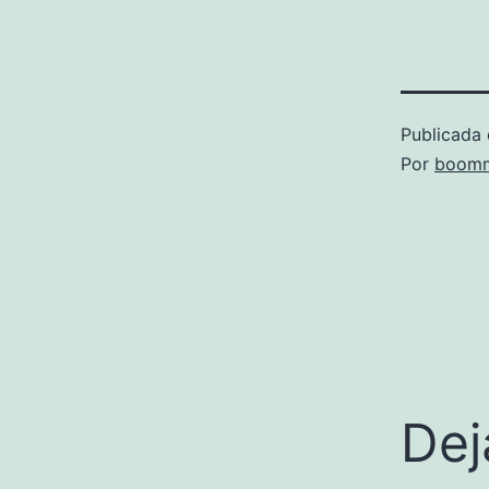
Publicada 
Por
boomm
Dej