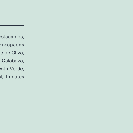
estacamos
,
Ensopados
te de Oliva
,
,
Calabaza
,
ento Verde
,
l
,
Tomates