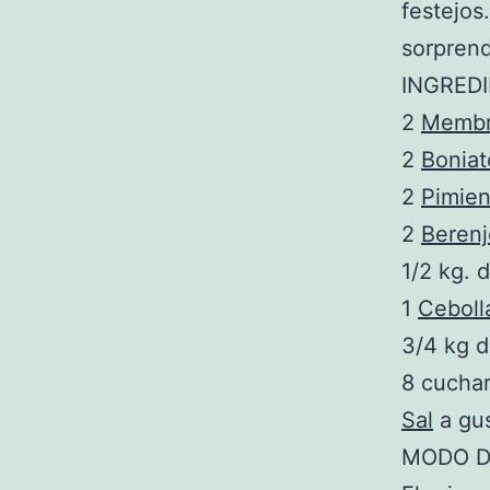
festejos
sorprend
INGRED
2
Membri
2
Boniat
2
Pimien
2
Beren
1/2 kg. 
1
Ceboll
3/4 kg 
8 cucha
Sal
a gu
MODO D