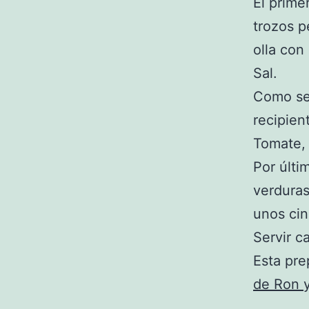
El prime
trozos p
olla con
Sal.
Como seg
recipient
Tomate,
Por últi
verduras
unos cin
Servir ca
Esta pre
de Ron 