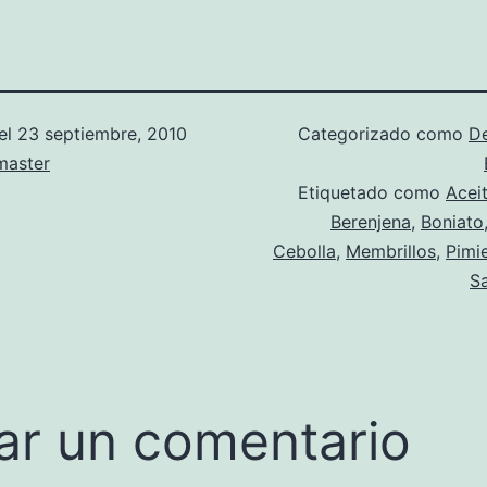
el
23 septiembre, 2010
Categorizado como
D
aster
Etiquetado como
Acei
Berenjena
,
Boniato
Cebolla
,
Membrillos
,
Pimi
Sa
ar un comentario