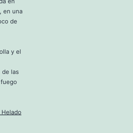
ada en
, en una
oco de
lla y el
 de las
 fuego
 Helado