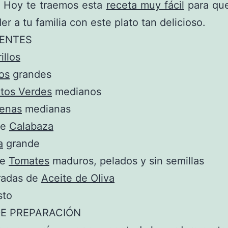
. Hoy te traemos esta
receta muy fácil
para qu
er a tu familia con este plato tan delicioso.
IENTES
llos
os
grandes
tos Verdes
medianos
jenas
medianas
de
Calabaza
a
grande
de
Tomates
maduros, pelados y sin semillas
radas de
Aceite de Oliva
sto
E PREPARACIÓN