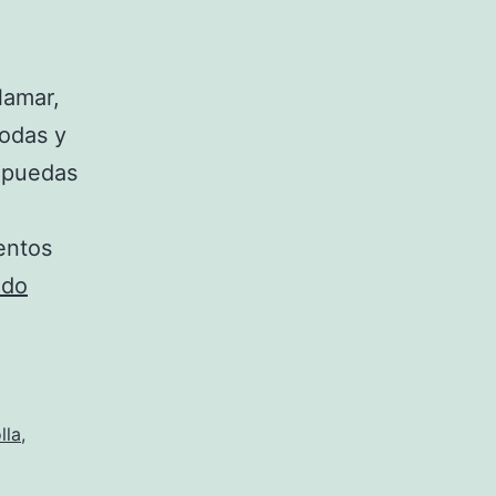
lamar,
bodas y
e puedas
entos
Receta
ndo
de
Alboronia
lla
,