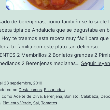
sado de berenjenas, como también se lo suele l
eceta típia de Andalucía que se degustaba en 
. Hoy te traemos esta receta muy fácil para qu
er a tu familia con este plato tan delicioso.
ENTES 2 Membrillos 2 Boniatos grandes 2 Pimi
medianos 2 Berenjenas medianas…
Seguir leye
el
23 septiembre, 2010
zado como
Destacamos
,
Ensopados
do como
Aceite de Oliva
,
Berenjena
,
Boniato
,
Calabaza
,
Cebo
s
,
Pimiento Verde
,
Sal
,
Tomates