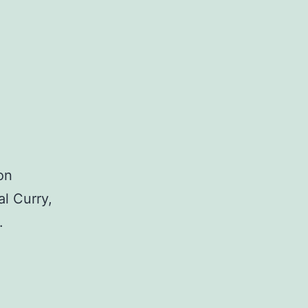
on
al Curry,
.