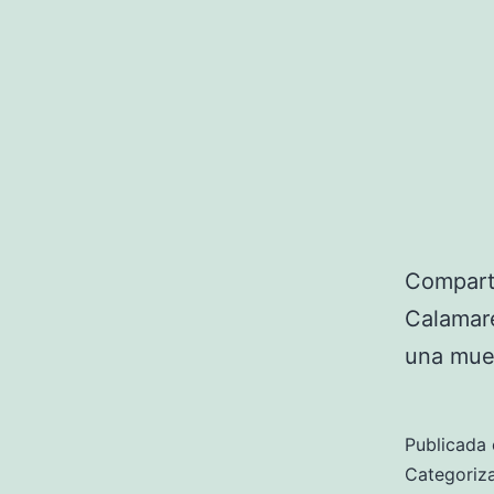
Comparti
Calamare
una mues
Publicada 
Categori