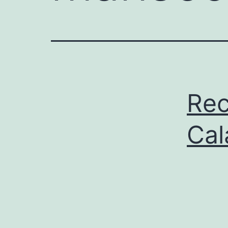
Rec
Cal