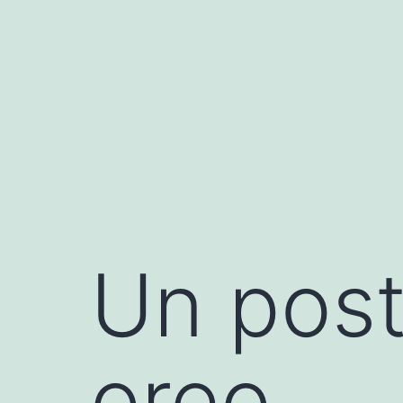
Saltar
al
contenido
Un post
oreo