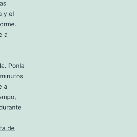
gas
 y el
forme.
e a
la. Ponla
 minutos
e a
iempo,
 durante
ta de