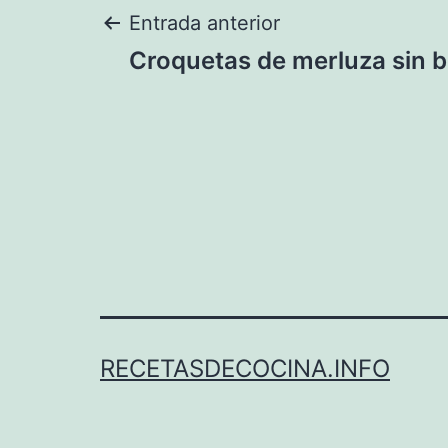
Navegación
Entrada anterior
Croquetas de merluza sin 
de
entradas
RECETASDECOCINA.INFO