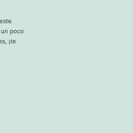
este
 un poco
s, ¡te