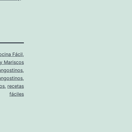
cina Fácil
,
y Mariscos
angostinos
,
angostinos
,
os
,
recetas
fáciles