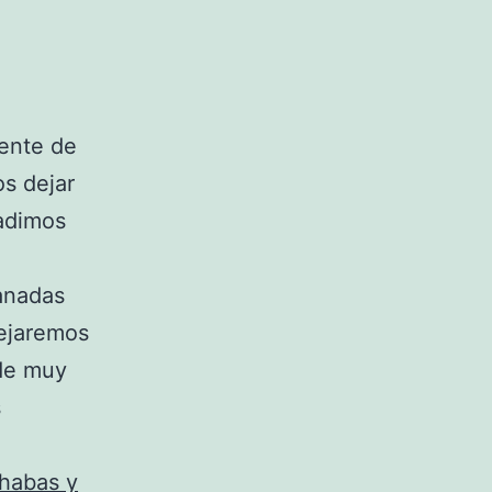
ente de
s dejar
adimos
anadas
ejaremos
de muy
s
 habas y