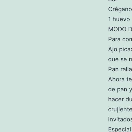
Orégano
1 huevo
MODO D
Para co
Ajo pica
que se 
Pan rall
Ahora t
de pan 
hacer d
crujient
invitado
Especial