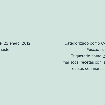
el
22 enero, 2012
Categorizado como
Co
aster
Pescados 
Etiquetado como
l
mariscos
,
recetas con l
recetas con marisc