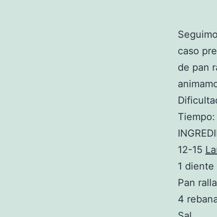
Seguimo
caso pr
de pan r
animamos
Dificulta
Tiempo:
INGRED
12-15
La
1 diente
Pan rall
4 reban
Sal