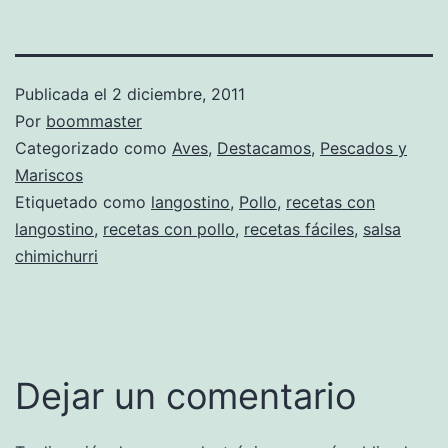
Publicada el
2 diciembre, 2011
Por
boommaster
Categorizado como
Aves
,
Destacamos
,
Pescados y
Mariscos
Etiquetado como
langostino
,
Pollo
,
recetas con
langostino
,
recetas con pollo
,
recetas fáciles
,
salsa
chimichurri
Dejar un comentario