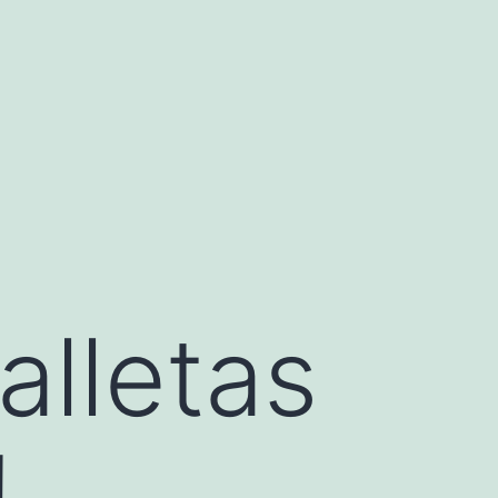
alletas
!