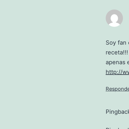
Soy fan 
receta!!
apenas 
http://
Respond
Pingbac