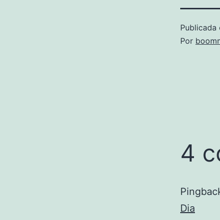
Publicada 
Por
boomm
4 c
Pingbac
Dia