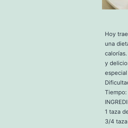
Hoy tra
una diet
calorías
y delici
especial
Dificulta
Tiempo:
INGRED
1 taza d
3/4 taza