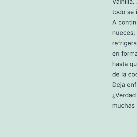
Vainilla
todo se 
A contin
nueces; 
refriger
en forma
hasta qu
de la co
Deja enfr
¿Verdad 
muchas 