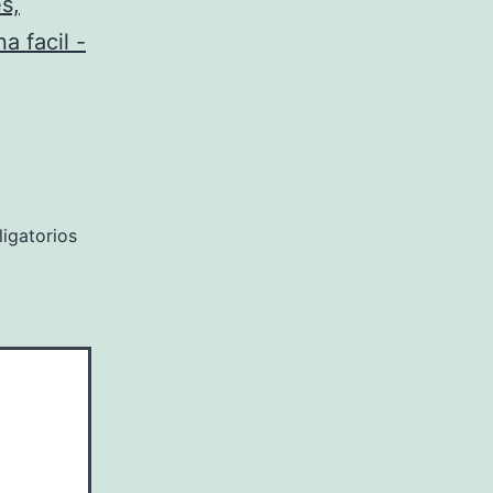
s,
a facil -
igatorios