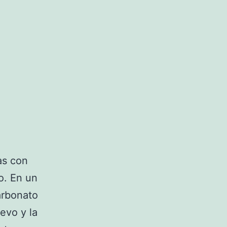
as con
o. En un
carbonato
uevo y la