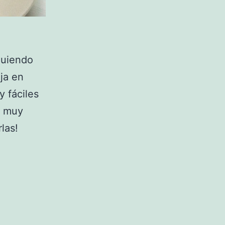
guiendo
ja en
y fáciles
r muy
las!