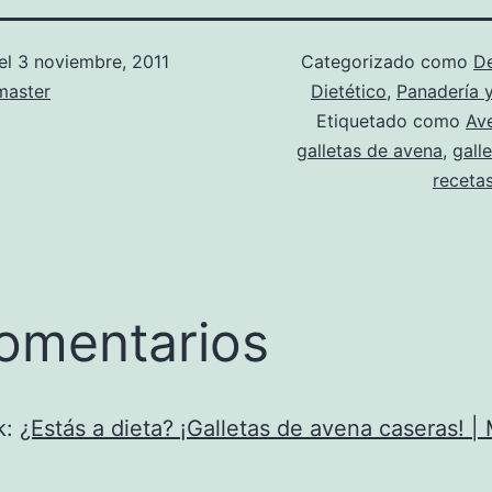
el
3 noviembre, 2011
Categorizado como
D
aster
Dietético
,
Panadería y
Etiquetado como
Av
galletas de avena
,
galle
recetas
omentarios
k:
¿Estás a dieta? ¡Galletas de avena caseras! 