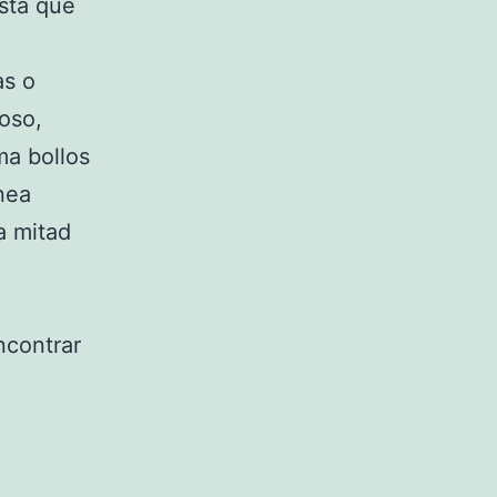
asta que
as o
oso,
ma bollos
nea
a mitad
ncontrar