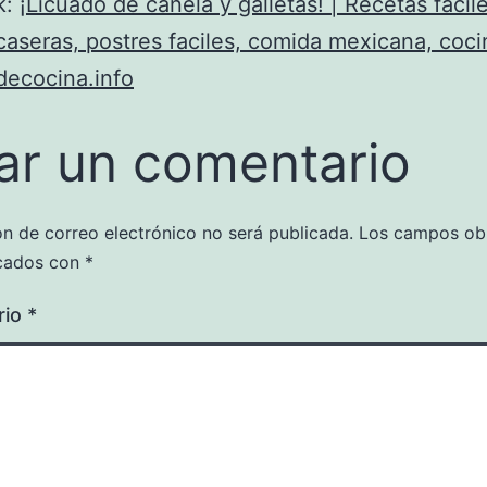
k:
¡Licuado de canela y galletas! | Recetas facile
caseras, postres faciles, comida mexicana, cocin
decocina.info
ar un comentario
ón de correo electrónico no será publicada.
Los campos obl
cados con
*
rio
*