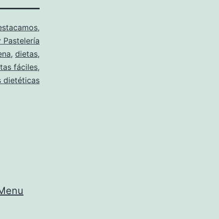
estacamos
,
 Pastelería
ena
,
dietas
,
tas fáciles
,
 dietéticas
| Menu