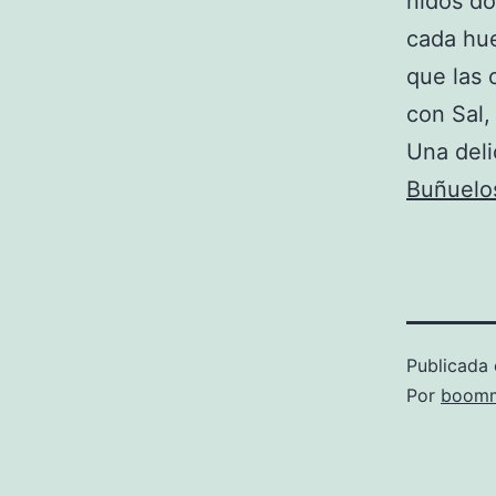
nidos d
cada hue
que las 
con Sal, 
Una deli
Buñuelos
Publicada 
Por
boomm