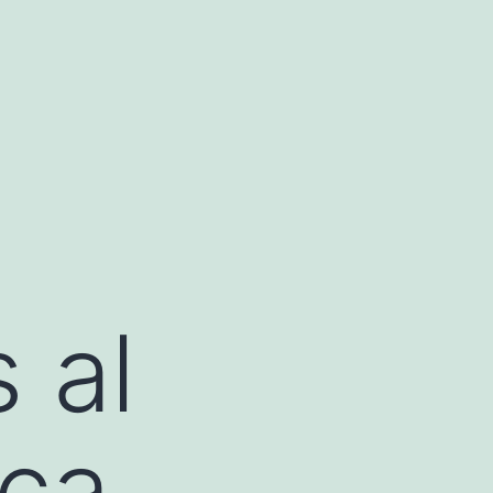
 al
aca