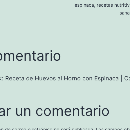
espinaca
,
recetas nutriti
sana
omentario
k:
Receta de Huevos al Horno con Espinaca | C
t
ar un comentario
ón de correo electrónico no será publicada.
Los campos obl