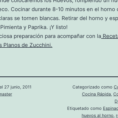
onde colocaremos los Huevos, rompiendo un h
co. Cocinar durante 8-10 minutos en el horno 
claras se tornen blancas. Retirar del horno y es
Pimienta y Paprika. ¡Y listo!
ciosa preparación para acompañar con la
Recet
 Planos de Zucchini.
el
27 junio, 2011
Categorizado como
Co
aster
Cocina Rápida
,
Co
D
Etiquetado como
Espina
huevos al horno
,