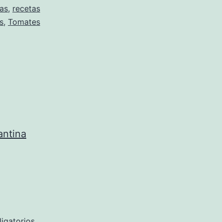
vas
,
recetas
s
,
Tomates
antina
igatorios