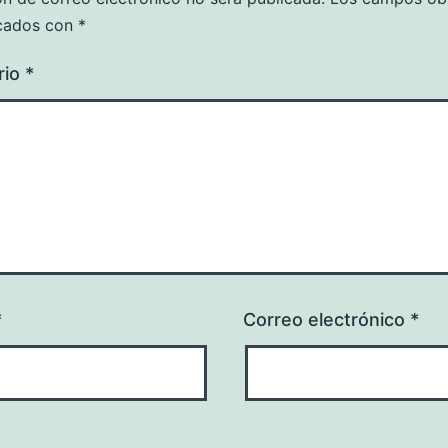
cados con
*
rio
*
*
Correo electrónico
*