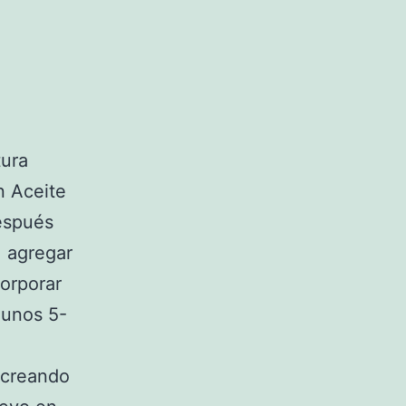
tura
n Aceite
Después
, agregar
orporar
 unos 5-
 creando