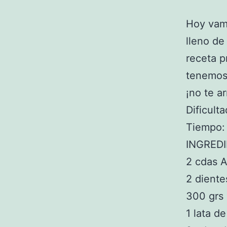
Hoy vam
lleno d
receta p
tenemos 
¡no te ar
Dificulta
Tiempo:
INGRED
2 cdas A
2 dient
300 grs
1 lata d