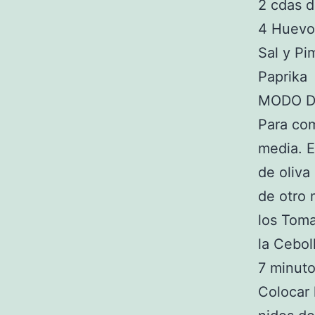
2 cdas d
4 Huevo
Sal y Pi
Paprika
MODO D
Para com
media. E
de oliva
de otro 
los Toma
la Cebol
7 minuto
Colocar 