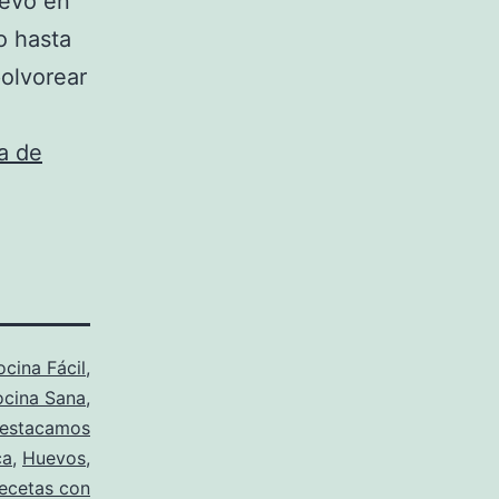
uevo en
o hasta
polvorear
a de
cina Fácil
,
cina Sana
,
estacamos
ca
,
Huevos
,
recetas con