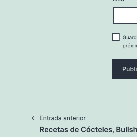
Guard
próxi
Navegación
Entrada anterior
Recetas de Cócteles, Bulls