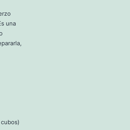
erzo
Es una
o
pararla,
n cubos)