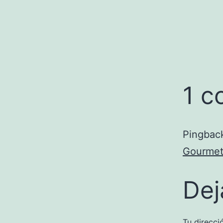
1 c
Pingbac
Gourme
Dej
Tu direcci