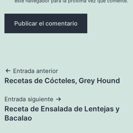
este navegador para la próxima vez que comente.
Navegación
Entrada anterior
Recetas de Cócteles, Grey Hound
de
entradas
Entrada siguiente
Receta de Ensalada de Lentejas y
Bacalao