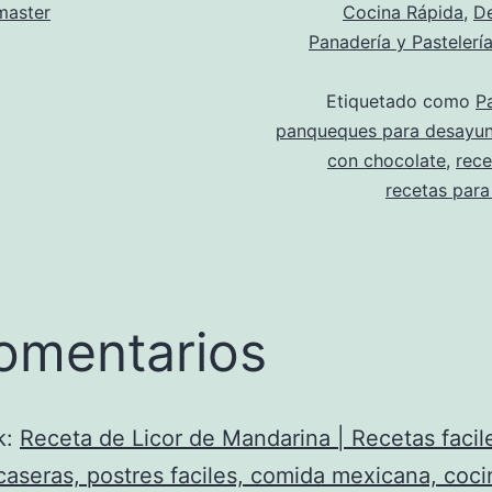
aster
Cocina Rápida
,
D
Panadería y Pastelerí
Etiquetado como
P
panqueques para desayun
con chocolate
,
rece
recetas par
omentarios
k:
Receta de Licor de Mandarina | Recetas facil
caseras, postres faciles, comida mexicana, cocin