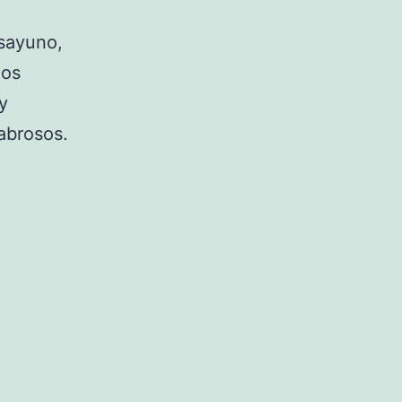
esayuno,
nos
y
abrosos.