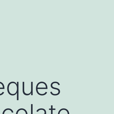
eques
colate