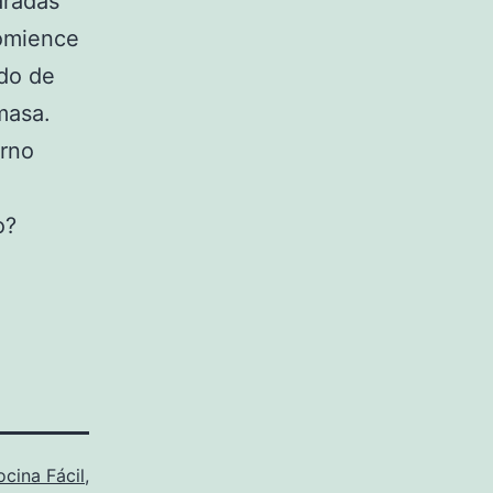
aradas
comience
ado de
masa.
orno
o?
cina Fácil
,