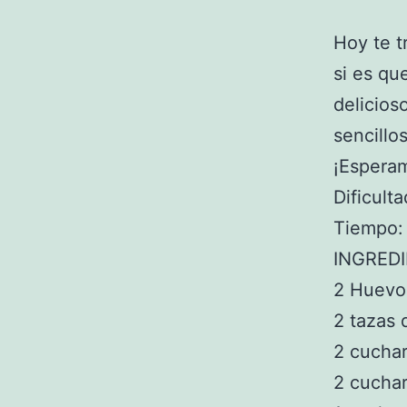
Hoy te t
si es qu
delicio
sencillo
¡Esperam
Dificulta
Tiempo:
INGRED
2 Huevo
2 tazas 
2 cucha
2 cuchar