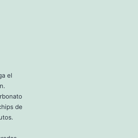
ga el
n.
arbonato
chips de
utos.