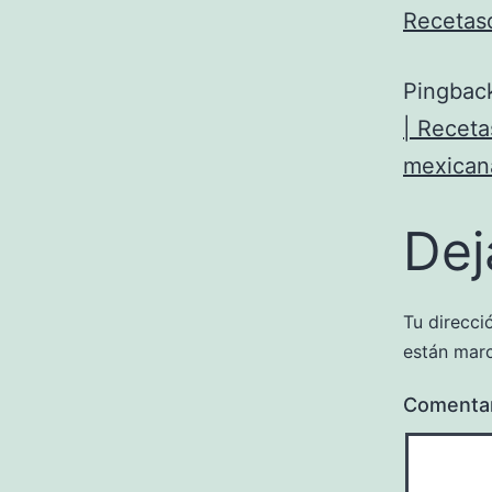
Recetas
Pingbac
| Receta
mexicana
Dej
Tu direcci
están mar
Comenta