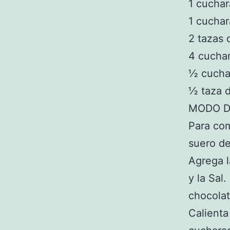
1 cuchar
1 cuchar
2 tazas 
4 cuchar
½ cuchar
½ taza 
MODO D
Para com
suero de
Agrega l
y la Sal
chocolat
Calienta