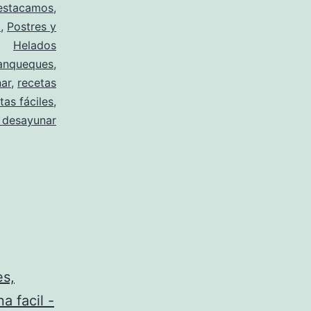
estacamos
,
a
,
Postres y
Helados
anqueques
,
ar
,
recetas
tas fáciles
,
a desayunar
es,
a facil -