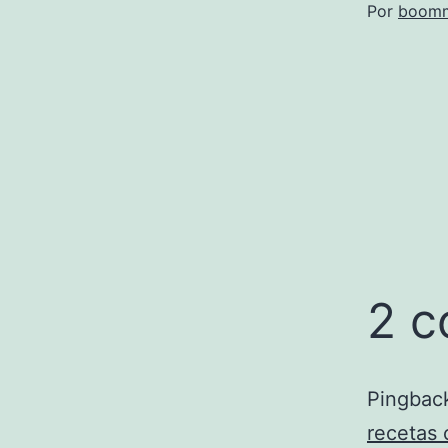
Por
boomm
2 c
Pingbac
recetas 