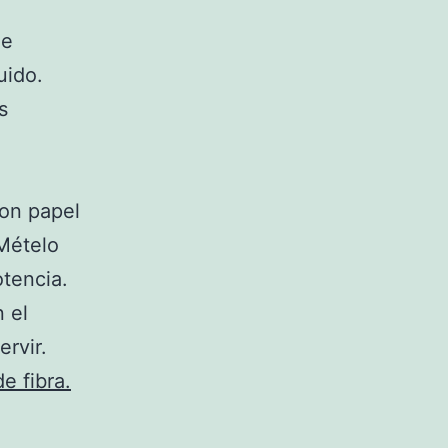
he
uido.
s
con papel
 Mételo
tencia.
 el
ervir.
e fibra.