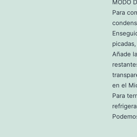
MODO D
Para com
condensa
Enseguid
picadas,
Añade la
restante
transpar
en el Mi
Para ter
refrigera
Podemos