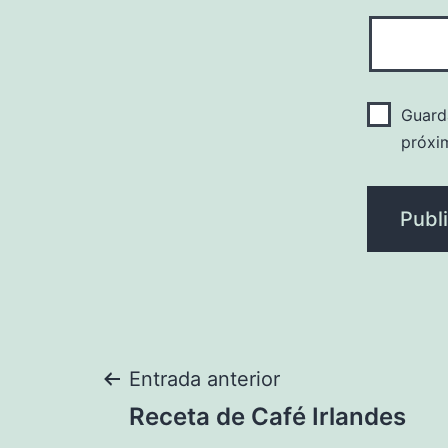
Guard
próxi
Navegación
Entrada anterior
Receta de Café Irlandes