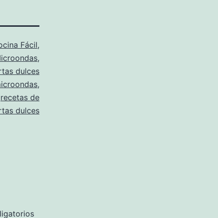
cina Fácil
,
Microondas
,
rtas dulces
icroondas
,
,
recetas de
rtas dulces
igatorios