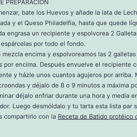
E PREPARACIÓN
enzar, bate los Huevos y añade la lata de Lec
da y el Queso Philadelfia, hasta que quede líq
a engrasa un recipiente y espolvorea 2 Galleta
 espárcelas por todo el fondo.
 mezcla encima y espolvoreamos las 2 galletas
s por encima. Después envuelve el recipiente 
ente y házle unos cuantos agujeros por arriba.
croondas y déjalo de 8 o 9 minutos a máxima po
minar déjalo enfriar durante una hora y media en
dor. Luego desmóldalo y tu tarta esta lista par s
 compartirlo con la
Receta de Batido protéico d