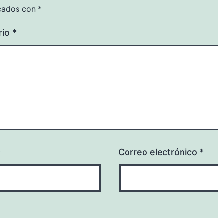
cados con
*
rio
*
*
Correo electrónico
*