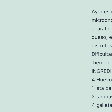
Ayer est
microond
aparato.
queso, e
disfrutes
Dificulta
Tiempo:
INGRED
4 Huevo
1 lata 
2 tarrin
4 gallet