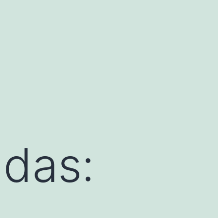
ndas: