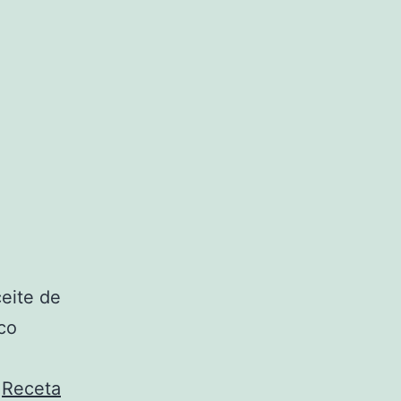
ceite de
nco
a
Receta