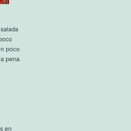
nsalada
poco
 un poco
la pena.
os en