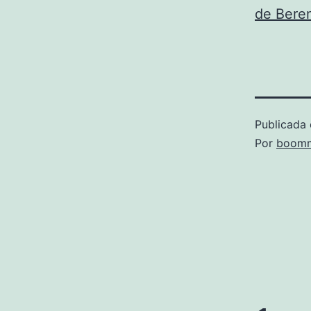
de Beren
Publicada 
Por
boomm