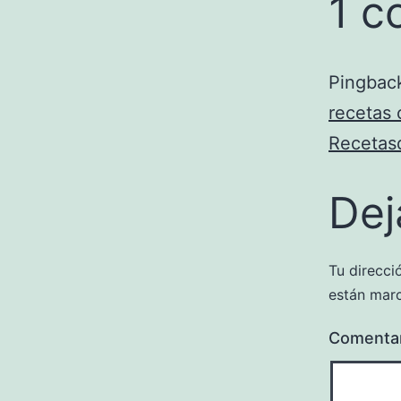
1 c
Pingbac
recetas 
Recetas
Dej
Tu direcci
están mar
Comenta