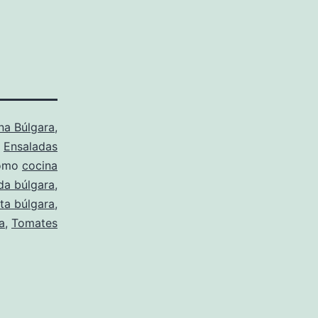
na Búlgara
,
,
Ensaladas
como
cocina
da búlgara
,
ta búlgara
,
a
,
Tomates