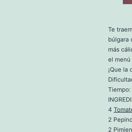
Te trae
búlgara
más cáli
el menú 
¡Que la d
Dificulta
Tiempo:
INGRED
4
Tomat
2 Pepino
2 Pimien