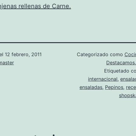
jenas rellenas de Carne.
el
12 febrero, 2011
Categorizado como
Coci
aster
Destacamos
Etiquetado 
internacional
,
ensala
ensaladas
,
Pepinos
,
rece
shopsk