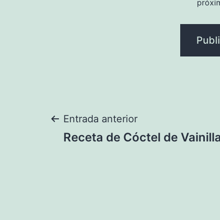
próxi
Navegación
Entrada anterior
Receta de Cóctel de Vainill
de
entradas