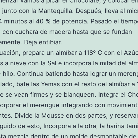
enzar vamos a picar el Chocolate, y colocar en
o junto con la Mantequilla. Después, lleva al mi
 4 minutos al 40 % de potencia. Pasado el tiemp
 con cuchara de madera hasta que se fundan
mente. Deja entibiar.
uación, prepara un almíbar a 118º C con el Azúc
as a nieve con la Sal e incorpora la mitad del al
 hilo. Continua batiendo hasta lograr un meren
 lado, bate las Yemas con el resto del almíbar a 
e se vean firmes y se blanqueen. Integra el Ch
ncorporar el merengue integrando con movimien
tes. Divide la Mousse en dos partes, y reserva
eguido de esto, Incorpora a la otra, la harina ta
ésta mezcla dentro de un molde desmontable de