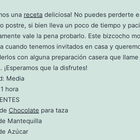
emos una
receta
deliciosa! No puedes perderte e
co postre, si bien lleva un poco de tiempo y pac
vamente vale la pena probarlo. Este bizcocho m
ra cuando tenemos invitados en casa y querem
erlos con alguna preparación casera que llame 
. ¡Esperamos que la disfrutes!
ad: Media
1 hora
IENTES
 de
Chocolate
para taza
de Mantequilla
de Azúcar