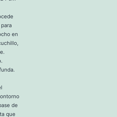
rocede
 para
cocho en
uchillo,
de.
o.
 funda.
l
contorno
base de
sta que