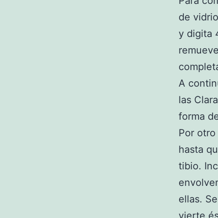
Para com
de vidri
y digita
remueve
completa
A contin
las Clar
forma de
Por otro
hasta qu
tibio. I
envolven
ellas. S
vierte 