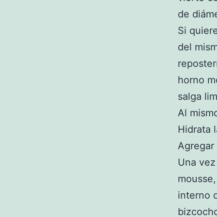
de diáme
Si quier
del mism
reposter
horno mo
salga lim
Al mismo
Hidrata 
Agregar
Una vez
mousse, 
interno 
bizcocho