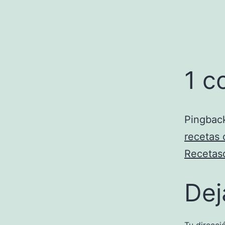
1 c
Pingbac
recetas 
Recetas
Dej