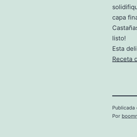
solidifi
capa fin
Castañas
listo!
Esta del
Receta d
Publicada 
Por
boomm