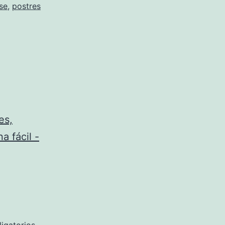
se
,
postres
es,
a fácil -