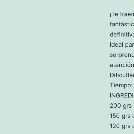
¡Te tra
fantásti
definiti
ideal pa
sorprend
atención
Dificult
Tiempo: 
INGRED
200 grs
150 grs 
120 grs 