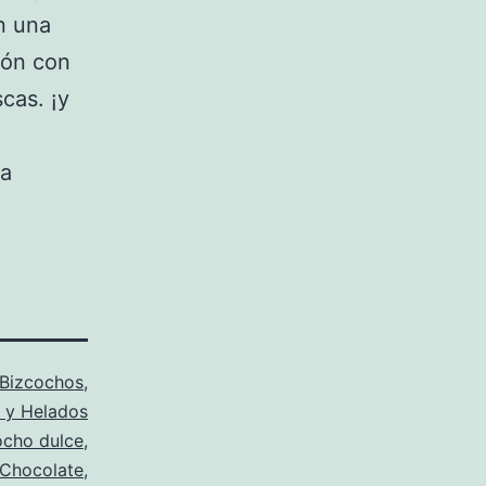
n una
ión con
cas. ¡y
la
Bizcochos
,
 y Helados
ocho dulce
,
Chocolate
,