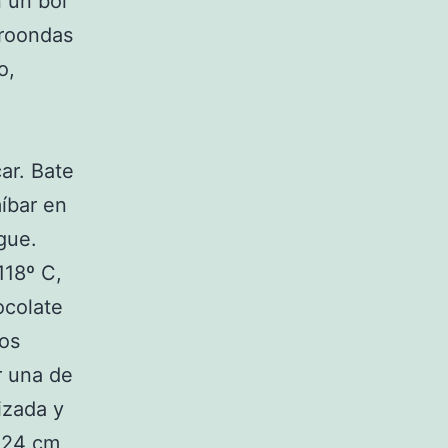
 un bol
croondas
o,
ar. Bate
míbar en
gue.
118º C,
ocolate
tos
r una de
mizada y
 24 cm