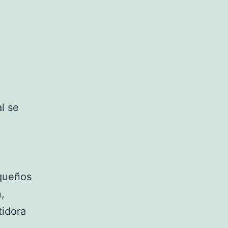
l se
equeños
,
tidora