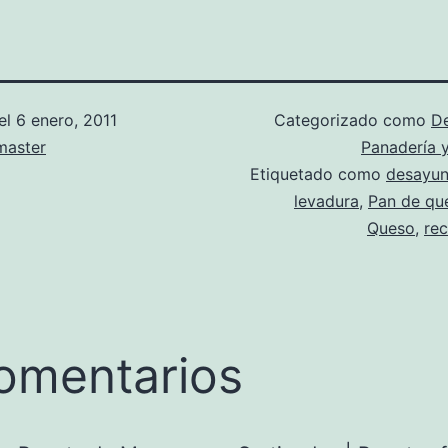
el
6 enero, 2011
Categorizado como
D
aster
Panadería y
Etiquetado como
desayu
levadura
,
Pan de qu
Queso
,
re
omentarios