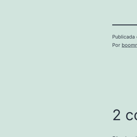
Publicada 
Por
boomm
2 c