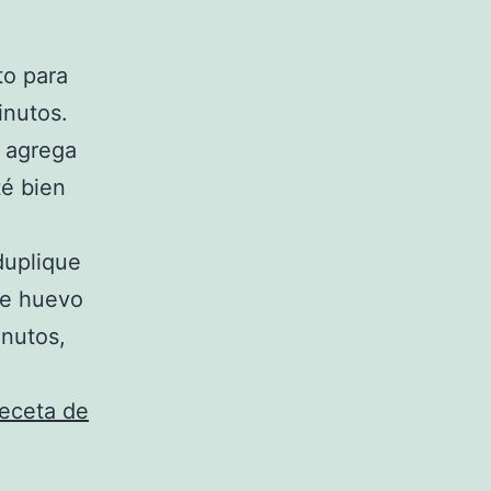
,
to para
inutos.
o agrega
é bien
duplique
de huevo
inutos,
eceta de