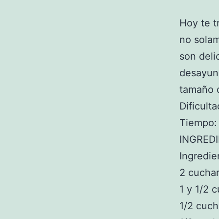
Hoy te 
no solam
son deli
desayun
tamaño q
Dificulta
Tiempo: 
INGRED
Ingredie
2 cuchar
1 y 1/2 
1/2 cuch