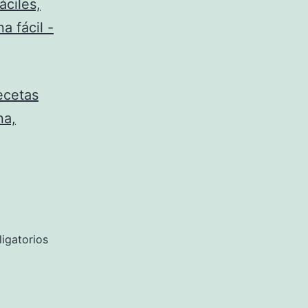
áciles,
a fácil -
ecetas
na,
igatorios