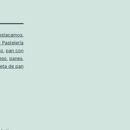
estacamos
,
 Pastelería
no
,
pan con
eso
,
panes
,
ceta de pan