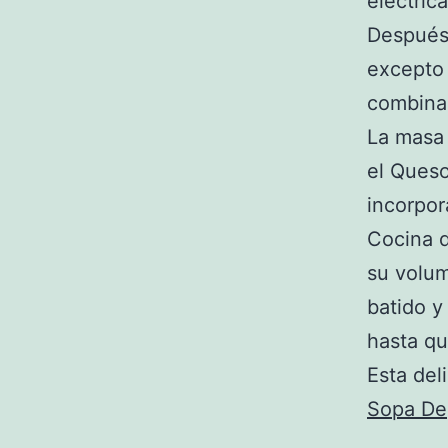
eléctric
Después
excepto
combinar
La masa 
el Ques
incorpor
Cocina d
su volum
batido y
hasta qu
Esta del
Sopa De