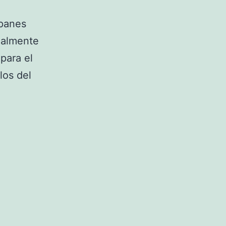
 panes
ealmente
para el
los del