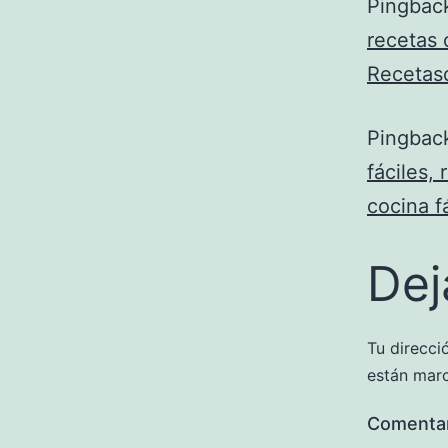
Pingbac
recetas 
Recetas
Pingbac
fáciles,
cocina f
Dej
Tu direcci
están mar
Comenta