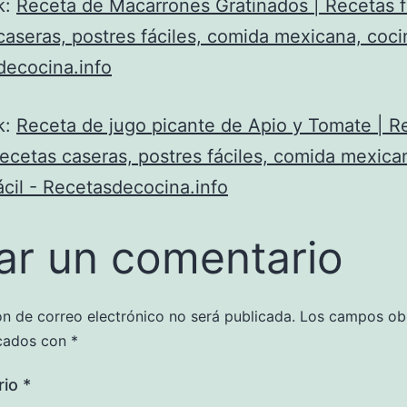
k:
Receta de Macarrones Gratinados | Recetas f
caseras, postres fáciles, comida mexicana, cocin
decocina.info
k:
Receta de jugo picante de Apio y Tomate | R
 recetas caseras, postres fáciles, comida mexica
ácil - Recetasdecocina.info
ar un comentario
ón de correo electrónico no será publicada.
Los campos obl
cados con
*
rio
*