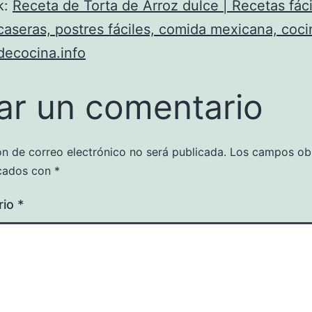
k:
Receta de Torta de Arroz dulce | Recetas fáci
caseras, postres fáciles, comida mexicana, cocin
decocina.info
ar un comentario
ón de correo electrónico no será publicada.
Los campos obl
cados con
*
rio
*