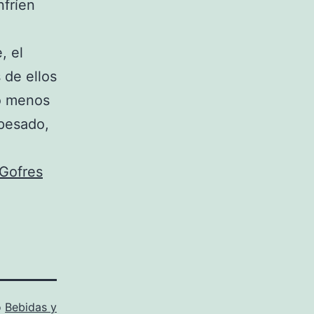
nfríen
, el
 de ellos
do menos
 pesado,
Gofres
o
Bebidas y