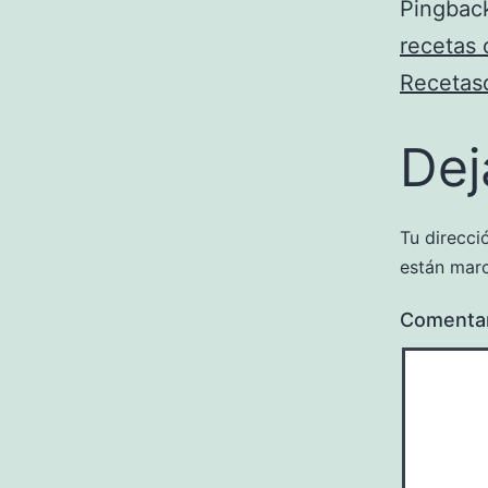
Pingbac
recetas 
Recetas
Dej
Tu direcci
están mar
Comenta