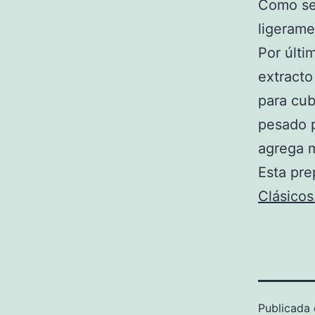
Como seg
ligerame
Por últi
extracto
para cub
pesado p
agrega 
Esta pr
Clásicos
Publicada 