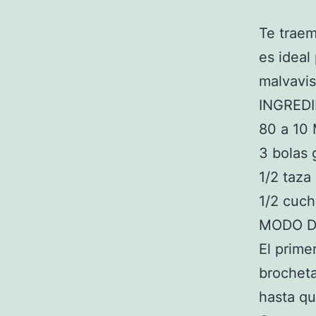
Te trae
es ideal
malvavis
INGRED
80 a 10 
3 bolas
1/2 taza
1/2 cuch
MODO D
El prime
brocheta
hasta qu