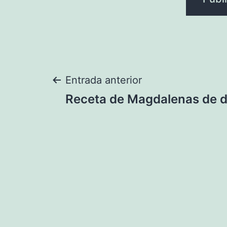
Navegación
Entrada anterior
Receta de Magdalenas de 
de
entradas