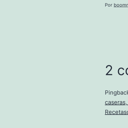
Por
boomm
2 c
Pingbac
caseras,
Recetas