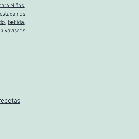
para Niños
,
estacamos
do
,
bebida
,
alvaviscos
recetas
-