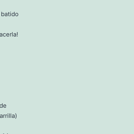
 batido
acerla!
 de
rrilla)