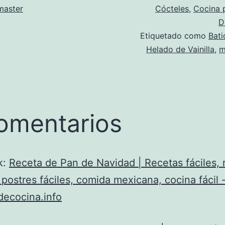
aster
Cócteles
,
Cocina 
D
Etiquetado como
Bati
Helado de Vainilla
,
m
omentarios
k:
Receta de Pan de Navidad | Recetas fáciles, 
 postres fáciles, comida mexicana, cocina fácil 
decocina.info