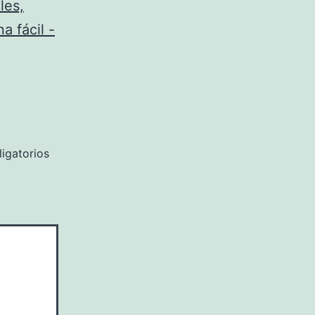
les,
a fácil -
igatorios