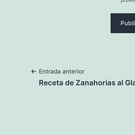
próxi
Navegación
Entrada anterior
Receta de Zanahorias al Gl
de
entradas