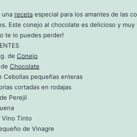
s una
receta
especial para los amantes de las c
es. Este conejo al chocolate es delicioso y muy 
o te lo puedes perder!
IENTES
kg. de
Conejo
s de
Chocolate
e Cebollas pequeñas enteras
rias cortadas en rodajas
de Perejil
buena
e Vino Tinto
pequeño de Vinagre