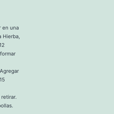
r en una
a Hierba,
12
 formar
 Agregar
 15
retirar.
ollas.