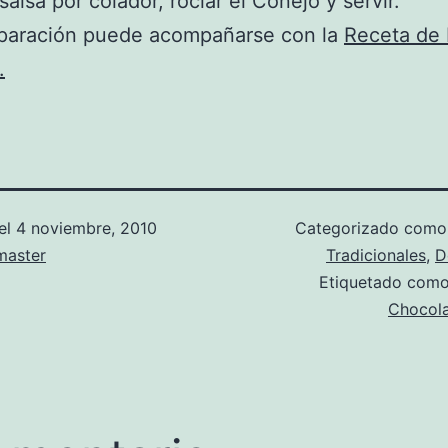
salsa por colador, rociar el Conejo y servir.
eparación puede acompañarse con la
Receta de 
.
el
4 noviembre, 2010
Categorizado com
aster
Tradicionales
,
D
Etiquetado com
Chocol