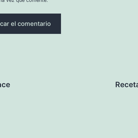
ma vez que comente.
ace
Recet