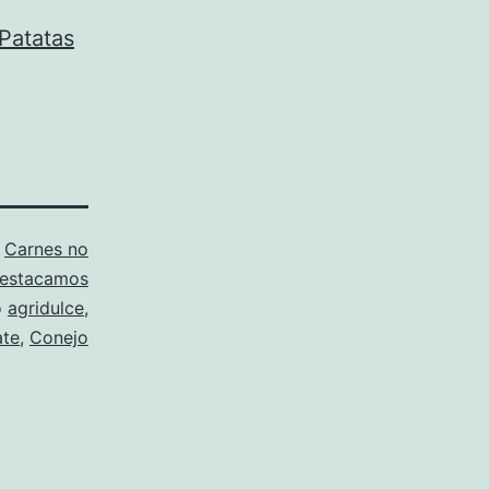
Patatas
o
Carnes no
estacamos
o
agridulce
,
ate
,
Conejo