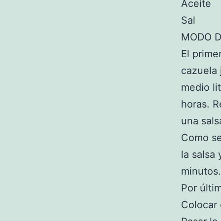
Aceite
Sal
MODO D
El prime
cazuela j
medio li
horas. R
una sals
Como seg
la salsa 
minutos.
Por últi
Colocar 