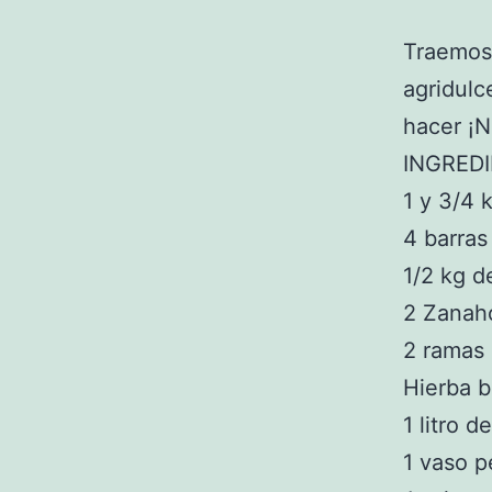
Traemo
agridulc
hacer ¡N
INGRED
1 y 3/4 
4 barra
1/2 kg d
2 Zanaho
2 ramas 
Hierba 
1 litro d
1 vaso 