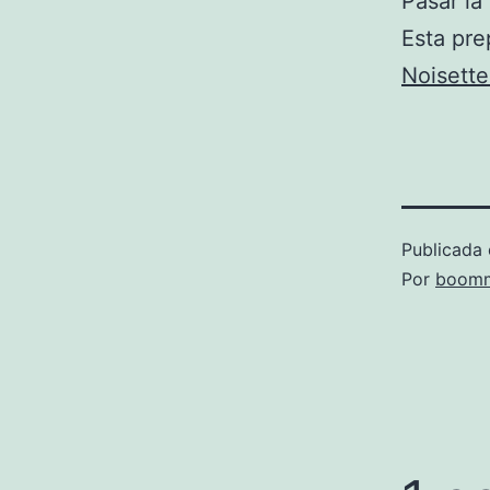
Pasar la 
Esta pr
Noisette
Publicada 
Por
boomm