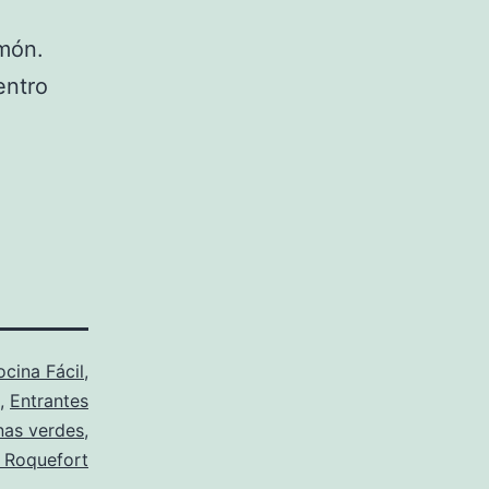
amón.
entro
cina Fácil
,
,
Entrantes
nas verdes
,
 Roquefort