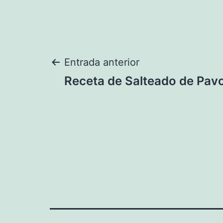
Navegación
Entrada anterior
Receta de Salteado de Pav
de
entradas