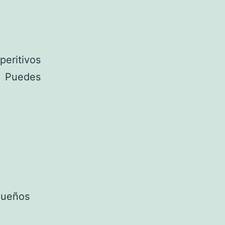
peritivos
. Puedes
equeños