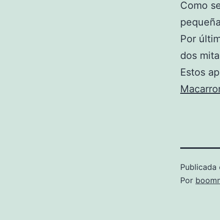
Como se
pequeñas
Por últi
dos mita
Estos ap
Macarro
Publicada 
Por
boomm