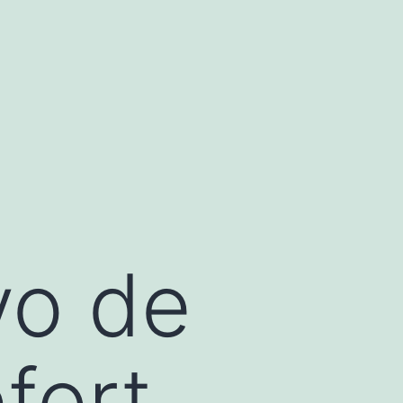
vo de
fort