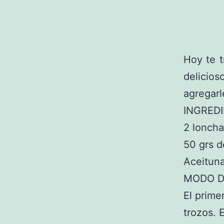
Hoy te 
delicio
agregarl
INGRED
2 lonch
50 grs 
Aceituna
MODO D
El prime
trozos. 