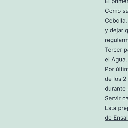
El primer
Como seg
Cebolla,
y dejar 
regular
Tercer p
el Agua.
Por últi
de los 2
durante 
Servir ca
Esta pr
de Ensa