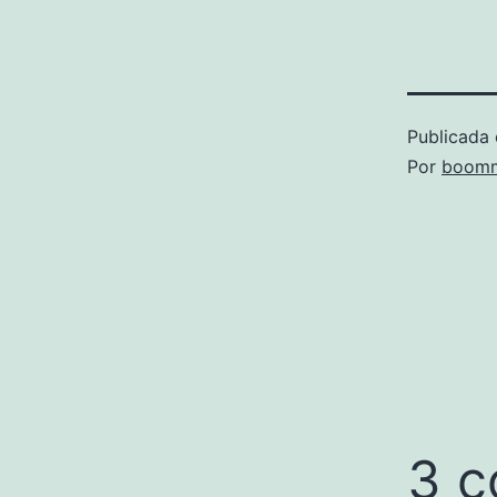
Publicada 
Por
boomm
3 c