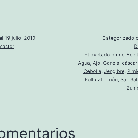
el
19 julio, 2010
Categorizado
aster
D
Etiquetado como
Acei
Agua
,
Ajo
,
Canela
,
cáscar
Cebolla
,
Jengibre
,
Pimi
Pollo al Limón
,
Sal
,
Sal
Zumo
omentarios