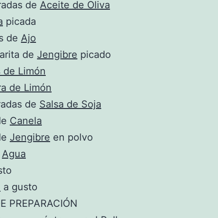
radas de
Aceite de Oliva
a
picada
es de
Ajo
arita de
Jengibre
picado
 de Limón
ra de Limón
radas de
Salsa de Soja
de
Canela
de
Jengibre
en polvo
e
Agua
sto
a
a gusto
E PREPARACIÓN