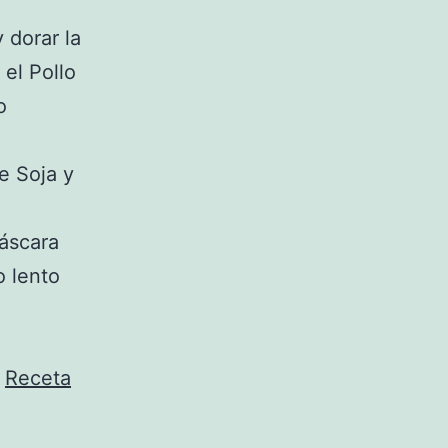
 dorar la
 el Pollo
o
e Soja y
Cáscara
o lento
a
Receta