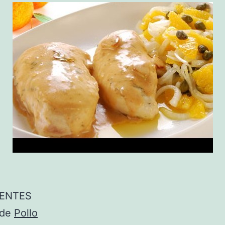
IENTES
 de
Pollo