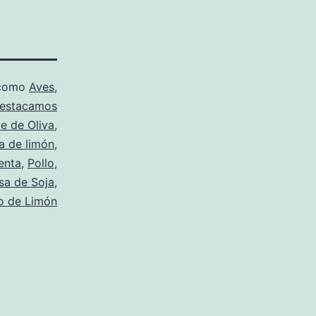
 como
Aves
,
estacamos
te de Oliva
,
a de limón
,
enta
,
Pollo
,
sa de Soja
,
 de Limón