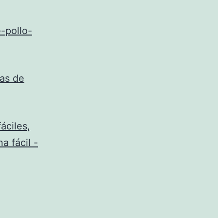
-pollo-
tas de
áciles,
a fácil -