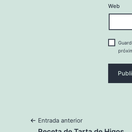
Web
Guard
próxi
Navegación
Entrada anterior
Receta de Tarta de Higos