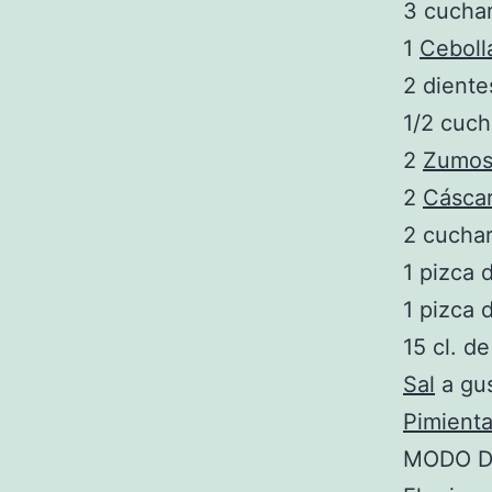
3 cucha
1
Ceboll
2 dient
1/2 cuch
2
Zumos
2
Cásca
2 cucha
1 pizca 
1 pizca 
15 cl. d
Sal
a gu
Pimient
MODO D