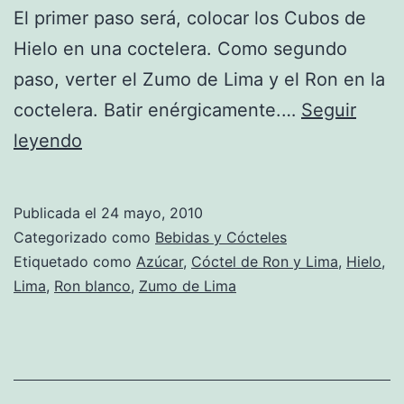
El primer paso será, colocar los Cubos de
Hielo en una coctelera. Como segundo
paso, verter el Zumo de Lima y el Ron en la
coctelera. Batir enérgicamente.…
Seguir
Receta
leyendo
de
Cóctel
Publicada el
24 mayo, 2010
de
Categorizado como
Bebidas y Cócteles
Ron
Etiquetado como
Azúcar
,
Cóctel de Ron y Lima
,
Hielo
,
Lima
,
Ron blanco
,
Zumo de Lima
y
Lima