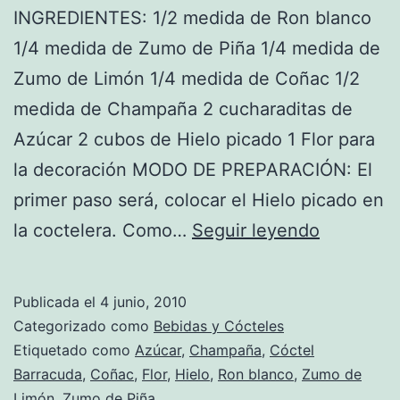
INGREDIENTES: 1/2 medida de Ron blanco
1/4 medida de Zumo de Piña 1/4 medida de
Zumo de Limón 1/4 medida de Coñac 1/2
medida de Champaña 2 cucharaditas de
Azúcar 2 cubos de Hielo picado 1 Flor para
la decoración MODO DE PREPARACIÓN: El
primer paso será, colocar el Hielo picado en
Receta
la coctelera. Como…
Seguir leyendo
de
Cóctel
Publicada el
4 junio, 2010
Barracud
Categorizado como
Bebidas y Cócteles
Etiquetado como
Azúcar
,
Champaña
,
Cóctel
Barracuda
,
Coñac
,
Flor
,
Hielo
,
Ron blanco
,
Zumo de
Limón
,
Zumo de Piña