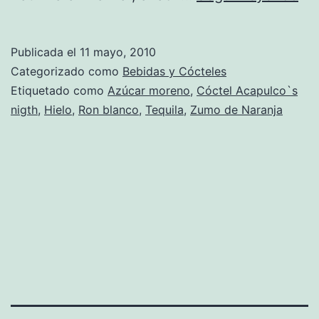
de
Có
Publicada el
11 mayo, 2010
Ac
Categorizado como
Bebidas y Cócteles
nig
Etiquetado como
Azúcar moreno
,
Cóctel Acapulco`s
nigth
,
Hielo
,
Ron blanco
,
Tequila
,
Zumo de Naranja