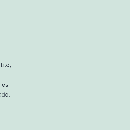
tito,
 es
ado.