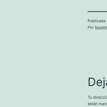
Publicada 
Por
boomm
Dej
Tu direcci
están mar