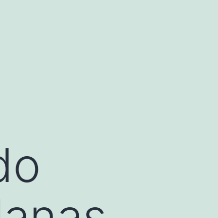
do
lanas