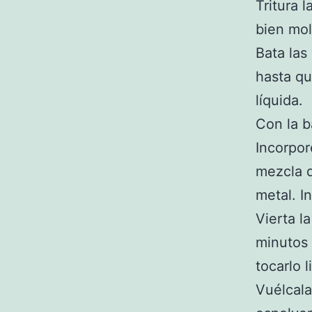
Tritura 
bien mol
Bata las
hasta qu
líquida.
Con la b
Incorpor
mezcla 
metal. I
Vierta l
minutos 
tocarlo 
Vuélcala