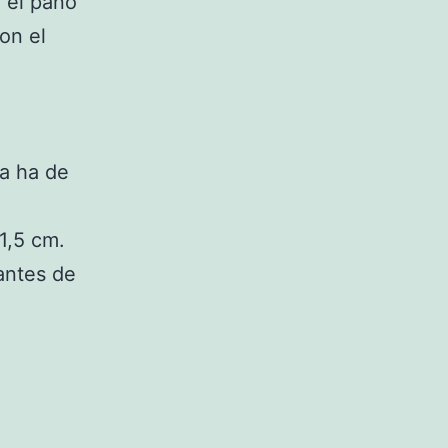
 el paño
on el
ma ha de
1,5 cm.
antes de