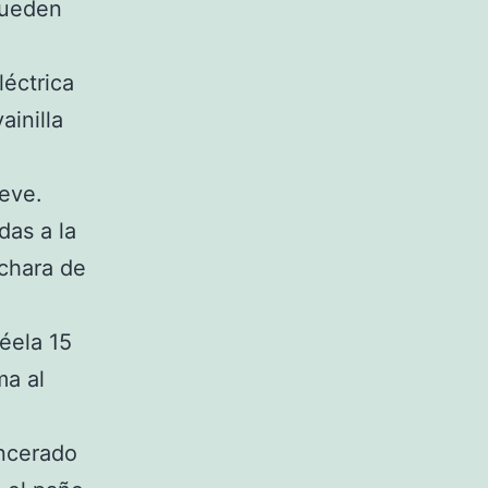
queden
léctrica
ainilla
ieve.
das a la
chara de
néela 15
ma al
encerado