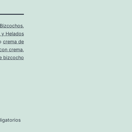
Bizcochos
,
 y Helados
mo
crema de
 con crema
,
de bizcocho
igatorios