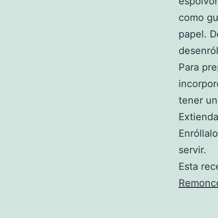
espolvor
como guí
papel. D
desenról
Para pre
incorpor
tener u
Extienda
Enróllal
servir.
Esta rec
Remoncc