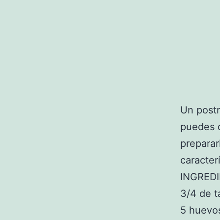
Un postr
puedes c
preparar
caracter
INGRED
3/4 de t
5 huevo