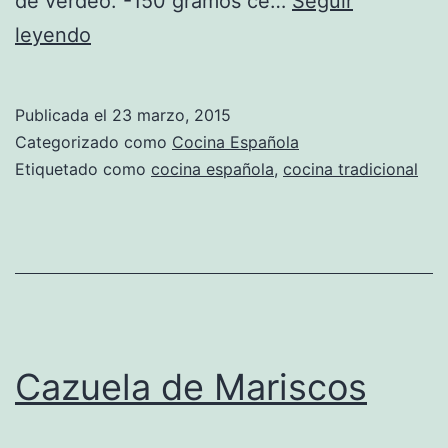
de verdeo. -150 gramos ce…
Seguir
Sopa
leyendo
de
Garbanzos
Publicada el
23 marzo, 2015
y
Categorizado como
Cocina Española
tocino
Etiquetado como
cocina española
,
cocina tradicional
Cazuela de Mariscos