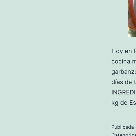
Hoy en R
cocina m
garbanzo
días de 
INGREDI
kg de E
Publicada 
Categori