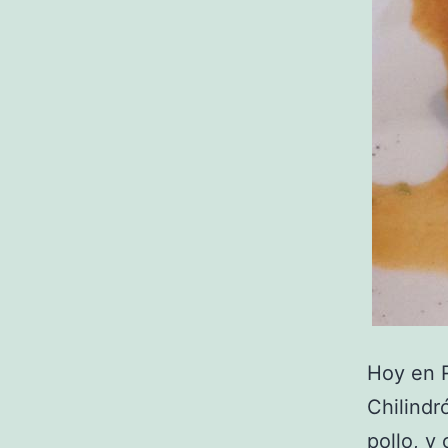
Hoy en R
Chilindr
pollo, y