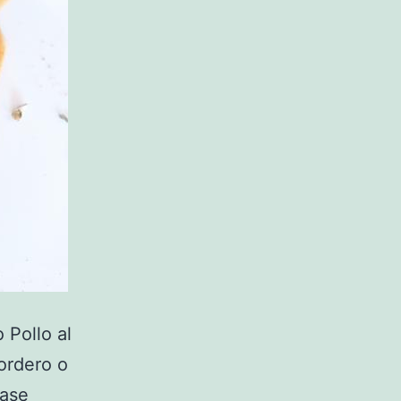
 Pollo al
cordero o
base