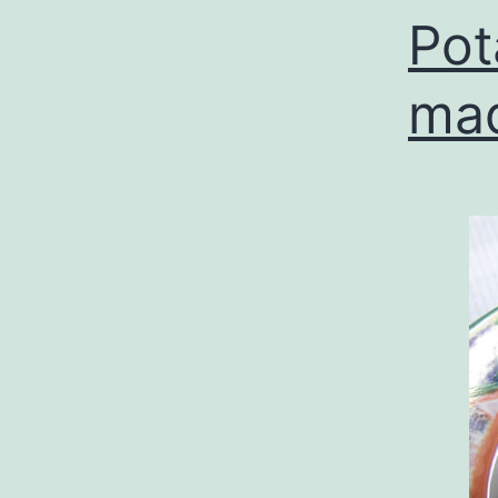
Pot
mad