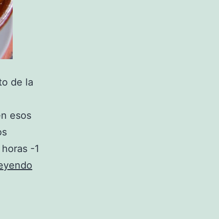
o de la
en esos
os
horas -1
Potaje
leyendo
de
garbanzos
madrileño