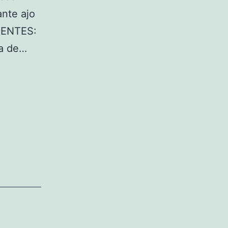
ante ajo
DIENTES:
ga de…