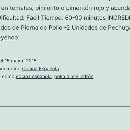
 en tomates, pimiento o pimentón rojo y abund
Dificultad: Fácil Tiempo: 60-90 minutos INGRE
ades de Pierna de Pollo -2 Unidades de Pechu
pollo
leyendo
al
chilindrón
el
15 mayo, 2015
zado como
Cocina Española
do como
cocina española
,
pollo al chilindrón