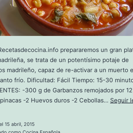
ecetasdecocina.info prepararemos un gran plat
adrileña, se trata de un potentísimo potaje de
s madrileño, capaz de re-activar a un muerto 
tanto frío. Dificultad: Fácil Tiempo: 15-30 minut
ENTES: -300 g de Garbanzos remojados por 12 
spinacas -2 Huevos duros -2 Cebollas…
Seguir 
el
15 abril, 2015
zado como
Cocina Española