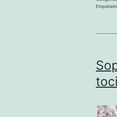
Etiqueta
Sop
toc