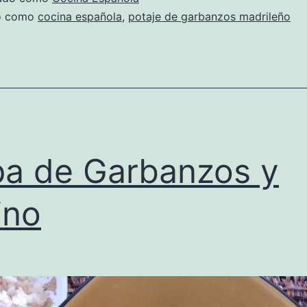
do como
cocina española
,
potaje de garbanzos madrileño
a de Garbanzos y
ino