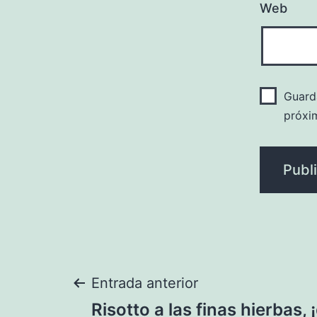
Web
Guard
próxi
Navegación
Entrada anterior
Risotto a las finas hierbas, 