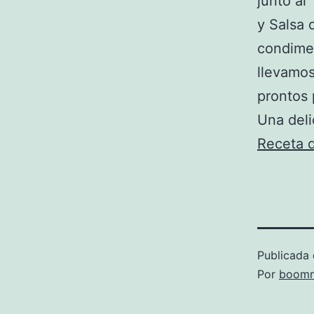
junto al
y Salsa 
condime
llevamos
prontos 
Una deli
Receta d
Publicada 
Por
boomm