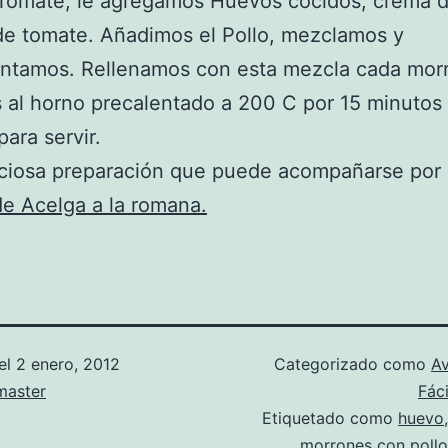
 Tomate, le agregamos Huevos cocidos, crema 
de tomate. Añadimos el Pollo, mezclamos y
ntamos. Rellenamos con esta mezcla cada mor
 al horno precalentado a 200 C por 15 minutos
para servir.
ciosa preparación que puede acompañarse por 
e Acelga a la romana.
el
2 enero, 2012
Categorizado como
A
aster
Fáci
Etiquetado como
huevo
morrones con pollo