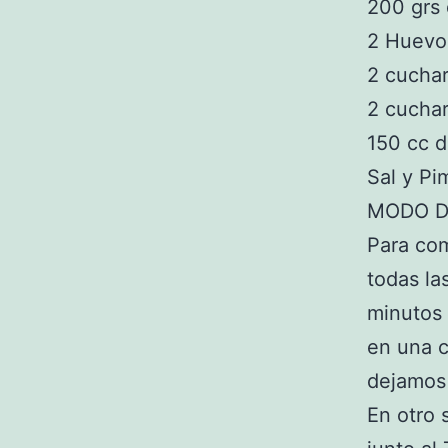
200 grs
2 Huevo
2 cucha
2 cuchar
150 cc d
Sal y Pi
MODO D
Para com
todas la
minutos 
en una c
dejamos 
En otro 