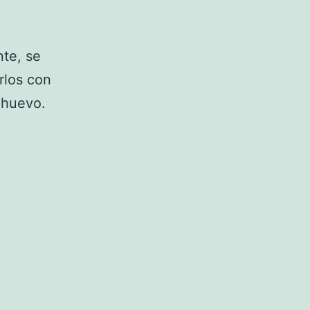
nte, se
rlos con
 huevo.