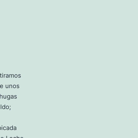
tiramos
te unos
chugas
ldo;
picada