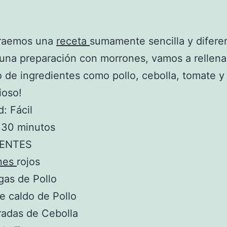
traemos una
receta
sumamente sencilla y difere
 una preparación con morrones, vamos a rellena
o de ingredientes como pollo, cebolla, tomate y
ioso!
d: Fácil
 30 minutos
IENTES
nes
rojos
gas de Pollo
e caldo de Pollo
radas de Cebolla