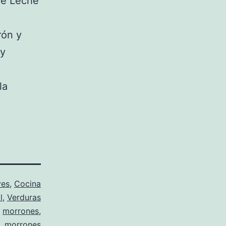
de Leche
rón y
 y
la
ves
,
Cocina
l
,
Verduras
,
morrones
,
,
morrones