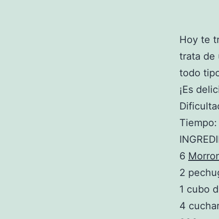
Hoy te 
trata de
todo tip
¡Es delic
Dificulta
Tiempo:
INGRED
6
Morro
2 pechu
1 cubo d
4 cucha