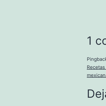
1 c
Pingbac
Recetas 
mexicana
Dej