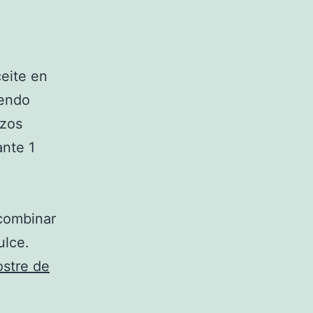
ceite en
iendo
ozos
ante 1
 combinar
ulce.
ostre de