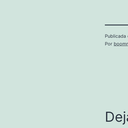
Publicada 
Por
boomm
Dej