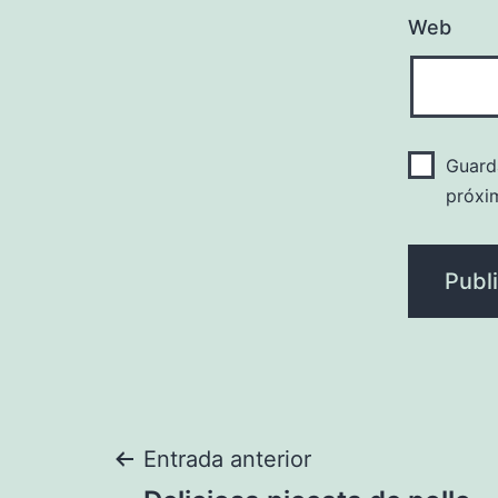
Web
Guard
próxi
Navegación
Entrada anterior