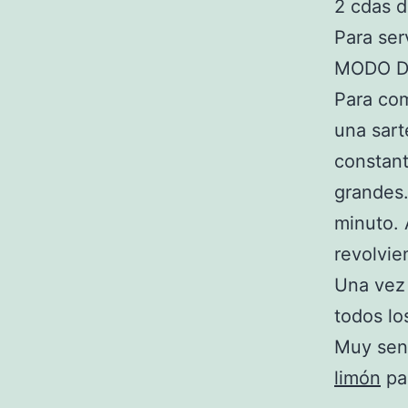
2 cdas d
Para serv
MODO D
Para com
una sart
constant
grandes.
minuto. 
revolvie
Una vez 
todos lo
Muy sen
limón
par