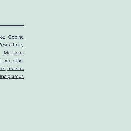
roz
,
Cocina
Pescados y
Mariscos
z con atún
,
oz
,
recetas
incipiantes