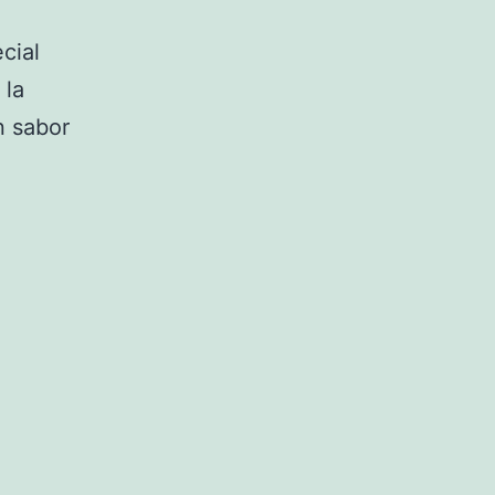
cial
 la
n sabor