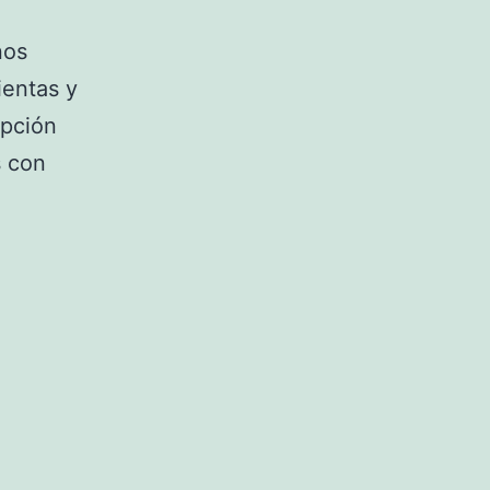
nos
ientas y
opción
s con