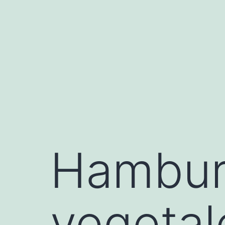
Saltar
al
contenido
Hambur
vegetal