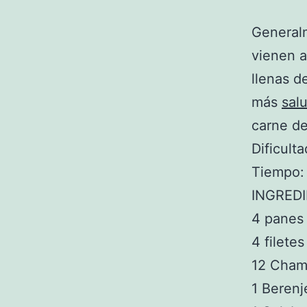
General
vienen a
llenas d
más
sal
carne de
Dificulta
Tiempo:
INGRED
4 panes
4 filete
12 Cham
1 Berenj